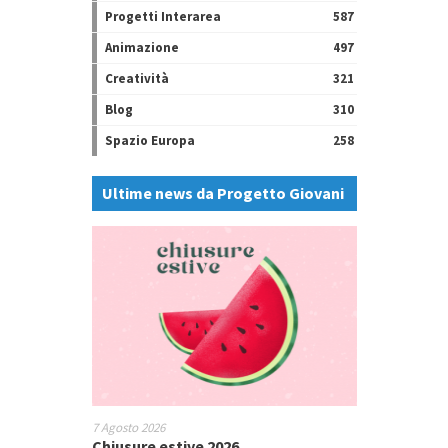
Progetti Interarea
587
Animazione
497
Creatività
321
Blog
310
Spazio Europa
258
Ultime news da Progetto Giovani
7 Agosto 2026
Chiusure estive 2026