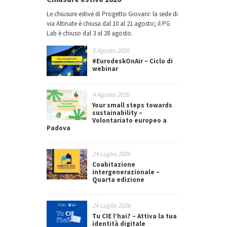
Le chiusure estive di Progetto Giovani: la sede di
via Altinate è chiusa dal 10 al 21 agosto; il PG
Lab è chiuso dal 3 al 28 agosto.
5 Agosto 2026
#EurodeskOnAir – Ciclo di
webinar
4 Agosto 2026
Your small steps towards
sustainability –
Volontariato europeo a
Padova
24 Luglio 2026
Coabitazione
intergenerazionale –
Quarta edizione
24 Luglio 2026
Tu CIE l’hai? – Attiva la tua
identità digitale