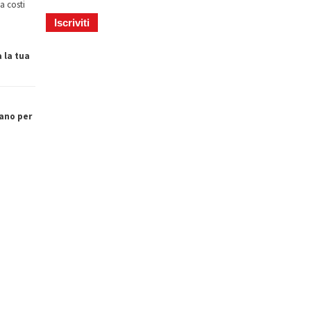
a costi
a la tua
ano per
o