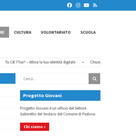
NE
CULTURA
VOLONTARIATO
SCUOLA
 CIE l’hai? – Attiva la tua identità digitale
•
Chiusure estive 2026
•
FéMO
Progetto Giovani
Progetto Giovani è un ufficio del Settore
Gabinetto del Sindaco del Comune di Padova.
Chi siamo »