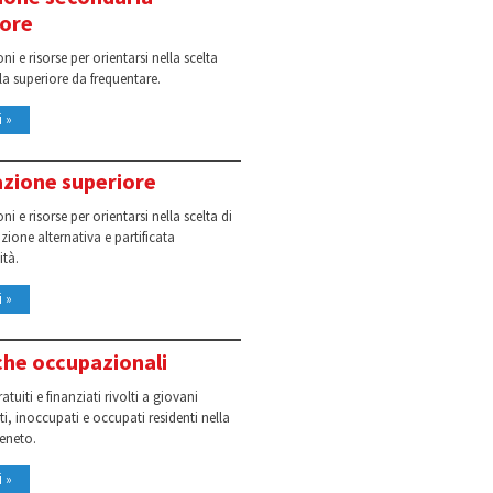
iore
i e risorse per orientarsi nella scelta
la superiore da frequentare.
i »
zione superiore
i e risorse per orientarsi nella scelta di
ione alternativa e partificata
ità.
i »
che occupazionali
atuiti e finanziati rivolti a giovani
i, inoccupati e occupati residenti nella
eneto.
i »