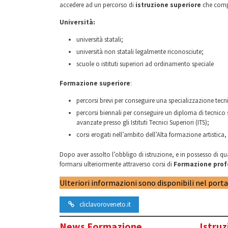
accedere ad un percorso di
istruzione superiore
che comp
Università:
università statali;
università non statali legalmente riconosciute;
scuole o istituti superiori ad ordinamento speciale
Formazione superiore
:
percorsi brevi per conseguire una specializzazione tecni
percorsi biennali per conseguire un diploma di tecnico 
avanzate presso gli Istituti Tecnici Superiori (ITS);
corsi erogati nell’ambito dell’Alta formazione artistica
Dopo aver assolto l’obbligo di istruzione, e in possesso di qua
formarsi ulteriormente attraverso corsi di
Formazione prof
Ulteriori informazioni sono disponibili nel port
cliclavoroveneto.it
News Formazione
Istruz