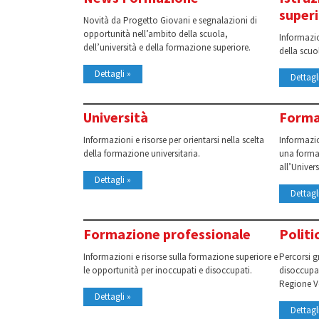
super
Novità da Progetto Giovani e segnalazioni di
opportunità nell’ambito della scuola,
Informazion
dell’università e della formazione superiore.
della scuo
Dettagli »
Dettagl
Università
Forma
Informazioni e risorse per orientarsi nella scelta
Informazion
della formazione universitaria.
una formaz
all’Univers
Dettagli »
Dettagl
Formazione professionale
Politi
Informazioni e risorse sulla formazione superiore e
Percorsi gr
le opportunità per inoccupati e disoccupati.
disoccupat
Regione V
Dettagli »
Dettagl