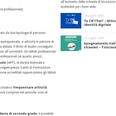
all’aumento delle richieste di locazione 
sostenibili per i fuori sede.
one professionale;
24 Luglio 2026
Tu CIE l’hai? – Attiv
identità digitale
sto da due tipologie di percorso:
21 Luglio 2026
 quinquennale, si articola in percorsi di
Insegnamento itali
za statale. Il titolo di studio conseguito
stranieri – Tirocini
all’università. Gli istituti professionali
professionali (al quarto anno);
nale
(IeFP), di durata triennale e
volgere presso Centri di Formazione
ne accreditati oppure presso gli Istituti
scolastico
frequentare attività
orsi compresi nel secondo ciclo di
daria di secondo grado
, è possibile