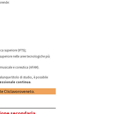
rende:
ca superiore (IFTS);
superiore nelle aree tecnologiche più
, musicale e coreutica (AFAM).
lunque titolo di studio, è possibile
essionale continua
.
ale Cliclavoroveneto.
ione secondaria