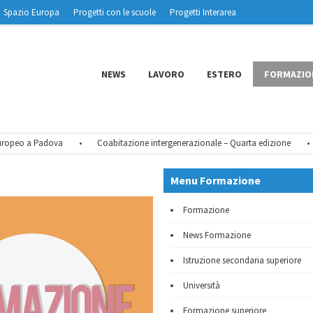
Spazio Europa
Progetti con le scuole
Progetti Interarea
NEWS
LAVORO
ESTERO
FORMAZIO
peo a Padova
•
Coabitazione intergenerazionale – Quarta edizione
•
Tu
Menu Formazione
Formazione
News Formazione
Istruzione secondaria superiore
Università
Formazione superiore