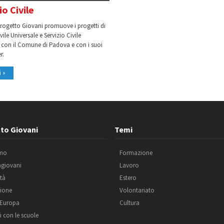
io Civile
Progetto Giovani promuove i progetti di
vile Universale e Servizio Civile
 con il Comune di Padova e con i suoi
r.
i »
to Giovani
Temi
amo
Formazione
agiovani
Lavoro
ità
Estero
ione
Volontariato
 Europa
Cultura
i con le scuole