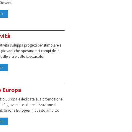
Giovani.
i »
vità
atività sviluppa progetti per stimolare e
i giovani che operano nei campi della
 delle arti e dello spettacolo.
i »
o Europa
azio Europa è dedicata alla promozione
lità giovanile e alla realizzazione di
ell’Unione Europea in questo ambito.
i »