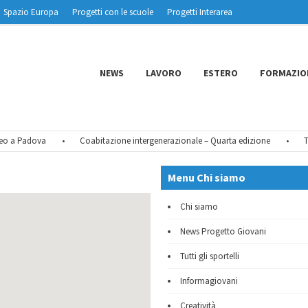
Spazio Europa
Progetti con le scuole
Progetti Interarea
NEWS
LAVORO
ESTERO
FORMAZIO
a Padova
•
Coabitazione intergenerazionale – Quarta edizione
•
Tu CIE
Menu Chi siamo
Chi siamo
News Progetto Giovani
Tutti gli sportelli
Informagiovani
Creatività