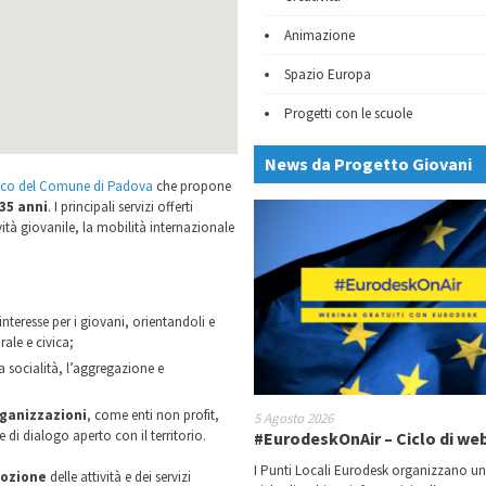
Animazione
Spazio Europa
Progetti con le scuole
News da Progetto Giovani
daco del Comune di Padova
che propone
 35 anni
. I principali servizi offerti
vità giovanile, la mobilità internazionale
 interesse per i giovani, orientandoli e
ale e civica;
la socialità, l’aggregazione e
rganizzazioni
, come enti non profit,
5 Agosto 2026
 di dialogo aperto con il territorio.
#EurodeskOnAir – Ciclo di we
I Punti Locali Eurodesk organizzano u
mozione
delle attività e dei servizi