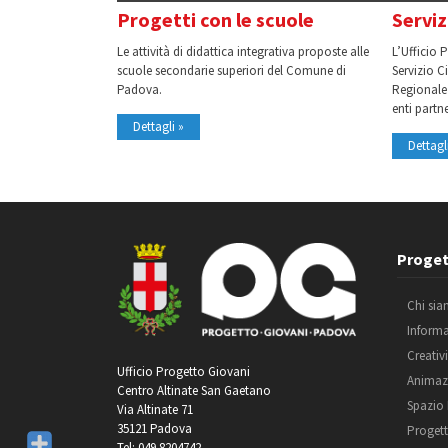
Progetti con le scuole
Serviz
Le attività di didattica integrativa proposte alle
L’Ufficio 
scuole secondarie superiori del Comune di
Servizio Ci
Padova.
Regionale
enti partne
Dettagli »
Dettagl
Proget
Chi si
Inform
Creativ
Ufficio Progetto Giovani
Animaz
Centro Altinate San Gaetano
Spazio
Via Altinate 71
35121 Padova
Progett
Tel: 049 8204742