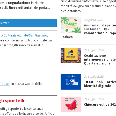
ciclo di webinar informativi sulle oppor
 per la
segnalazione
iniziative,
mobilità dei giovani per studio, tirocin
to
delle
linee editoriali
del portale.
e volontariato.
4 Agosto 2026
sletter
Your small steps t
sustainability –
Volontariato europ
ro Culturale Altinate/San Gaetano
,
Padova
ree
con diversi ambiti di competenza:
ti dei progetti sono trasversali o
24 Luglio 2026
Coabitazione
intergenerazionale
Quarta edizione
24 Luglio 2026
Tu CIE l’hai? – Attiv
PG Lab
, in piazza Caduti della
identità digitale
24 Luglio 2026
li sportelli
Chiusure estive 202
utti gli sportelli e le consulenze
che offerte dalle diverse aree dell’Ufficio