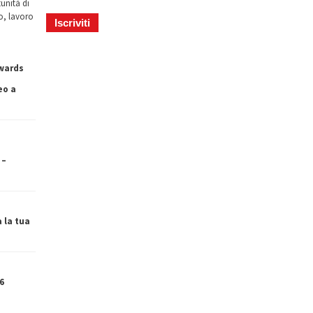
tunità di
io, lavoro
owards
eo a
 –
a la tua
6