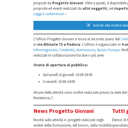
proposti da
Progetto Giovani
. Oltre a questi, è disponibile
proposte ed eventi realizzati da
altri soggetti
, nel
rispet
Leggi il vademecum »
Iscriviti alla nostra new
L’Ufficio Progetto Giovani si trova al secondo piano del
Cent
in
via Altinate 71 a Padova
. L’ufficio è organizzato in
4 a
Informagiovani
,
Creatività
,
Animazione
,
Spazio Europa
. Mol
realizzati in collaborazione tra due o più aree.
Orario di apertura al pubblico:
dal lunedì al giovedì: 10:00-18:00
il venerdì: 10:00-14:00
Alcune delle attività sono inoltre realizzate presso la sede del
Resistenza,7.
News Progetto Giovani
Tutti g
Novità sulle attività e i progetti realizzati negli
Elenco di t
ambiti della formazione, del lavoro, della mobilità
specialisti