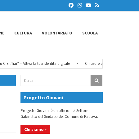
NE
CULTURA
VOLONTARIATO
SCUOLA
 l’hai? – Attiva la tua identità digitale
•
Chiusure estive 2026
•
FéMO 20
Progetto Giovani
Progetto Giovani è un ufficio del Settore
Gabinetto del Sindaco del Comune di Padova.
Chi siamo »