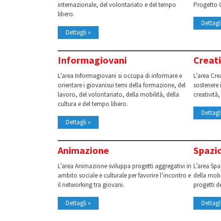
internazionale, del volontariato e del tempo
Progetto 
libero.
Dettagl
Dettagli »
Informagiovani
Creati
L’area Informagiovani si occupa di informare e
L’area Cre
orientare i giovanisui temi della formazione, del
sostenere 
lavoro, del volontariato, della mobilità, della
creatività,
cultura e del tempo libero.
Dettagl
Dettagli »
Animazione
Spazi
L’area Animazione sviluppa progetti aggregativi in
L’area Sp
ambito sociale e culturale per favorire l’incontro e
della mobi
il networking tra giovani.
progetti d
Dettagli »
Dettagl