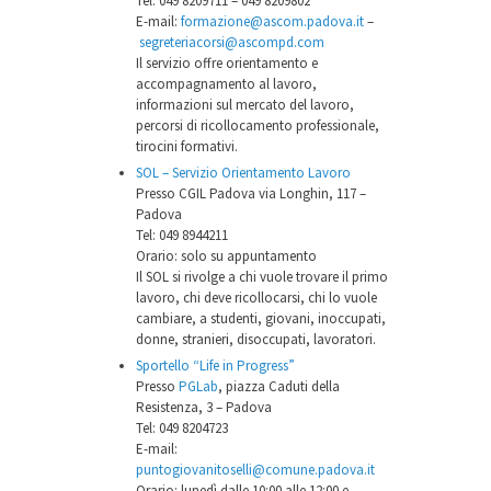
Tel: 049 8209711 – 049 8209802
E-mail:
formazione@ascom.padova.it
–
segreteriacorsi@ascompd.com
Il servizio offre orientamento e
accompagnamento al lavoro,
informazioni sul mercato del lavoro,
percorsi di ricollocamento professionale,
tirocini formativi.
SOL – Servizio Orientamento Lavoro
Presso CGIL Padova via Longhin, 117 –
Padova
Tel: 049 8944211
Orario: solo su appuntamento
Il SOL si rivolge a chi vuole trovare il primo
lavoro, chi deve ricollocarsi, chi lo vuole
cambiare, a studenti, giovani, inoccupati,
donne, stranieri, disoccupati, lavoratori.
Sportello “Life in Progress”
Presso
PGLab
, piazza Caduti della
Resistenza, 3 – Padova
Tel: 049 8204723
E-mail:
puntogiovanitoselli@comune.padova.it
Orario: lunedì dalle 10:00 alle 12:00 e