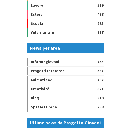
Lavoro
519
Estero
498
Scuola
295
Volontariato
177
News per area
Informagiovani
753
Progetti Interarea
587
Animazione
497
Creatività
321
Blog
310
Spazio Europa
258
Ultime news da Progetto Giovani