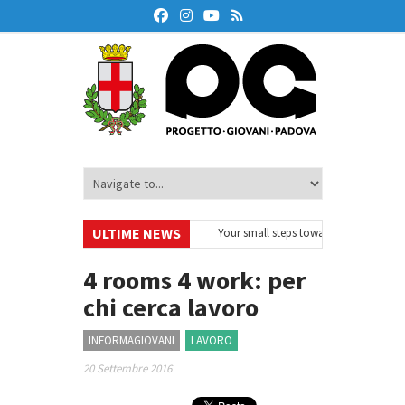
ULTIME NEWS
urodeskOnAir – Ciclo di webinar
•
Your small steps towards sustainability –
ducazione finanziaria
•
Oxford Debate Lab – Borse di studio 2026/27
•
4 rooms 4 work: per
chi cerca lavoro
INFORMAGIOVANI
LAVORO
20 Settembre 2016