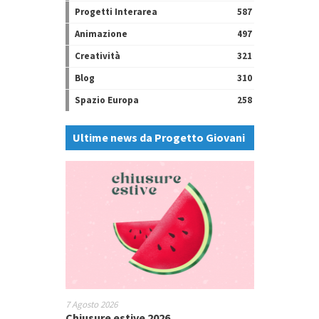
Progetti Interarea
587
Animazione
497
Creatività
321
Blog
310
Spazio Europa
258
Ultime news da Progetto Giovani
7 Agosto 2026
Chiusure estive 2026