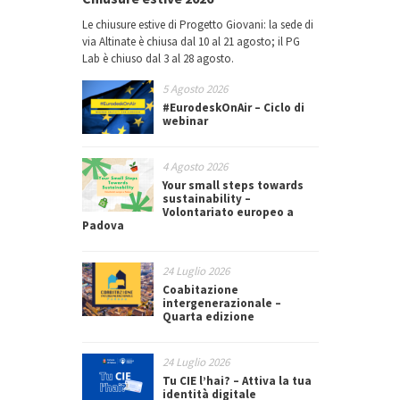
Le chiusure estive di Progetto Giovani: la sede di
via Altinate è chiusa dal 10 al 21 agosto; il PG
Lab è chiuso dal 3 al 28 agosto.
5 Agosto 2026
#EurodeskOnAir – Ciclo di
webinar
4 Agosto 2026
Your small steps towards
sustainability –
Volontariato europeo a
Padova
24 Luglio 2026
Coabitazione
intergenerazionale –
Quarta edizione
24 Luglio 2026
Tu CIE l’hai? – Attiva la tua
identità digitale