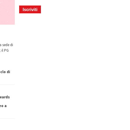
a sede di
 il PG
clo di
owards
eo a