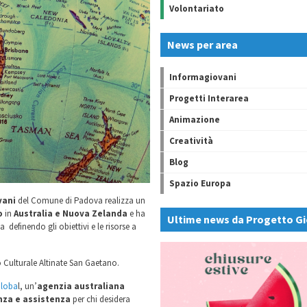
Volontariato
News per area
Informagiovani
Progetti Interarea
Animazione
Creatività
Blog
Spazio Europa
vani
del Comune di Padova realizza un
o
in
Australia e Nuova Zelanda
e ha
Ultime news da Progetto Gi
a definendo gli obiettivi e le risorse a
o Culturale Altinate San Gaetano.
Globa
l, un’
agenzia australiana
enza e assistenza
per chi desidera