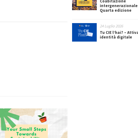
Coabitazione
intergenerazionale
Quarta edizione
24 Luglio 2026
Tu CIE l’hai? – Attiv
identità digitale