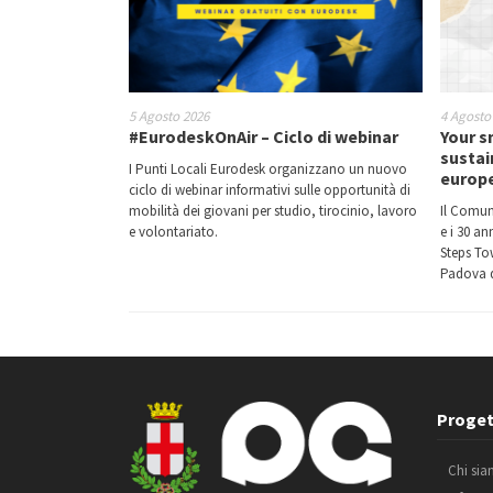
5 Agosto 2026
4 Agosto
#EurodeskOnAir – Ciclo di webinar
Your s
sustai
I Punti Locali Eurodesk organizzano un nuovo
europ
ciclo di webinar informativi sulle opportunità di
mobilità dei giovani per studio, tirocinio, lavoro
Il Comun
e volontariato.
e i 30 a
Steps Tow
Padova d
Proget
Chi si