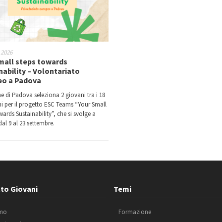
 2026
mall steps towards
nability – Volontariato
eo a Padova
e di Padova seleziona 2 giovani tra i 18
nni per il progetto ESC Teams “Your Small
ards Sustainability”, che si svolge a
al 9 al 23 settembre.
to Giovani
Temi
amo
Formazione