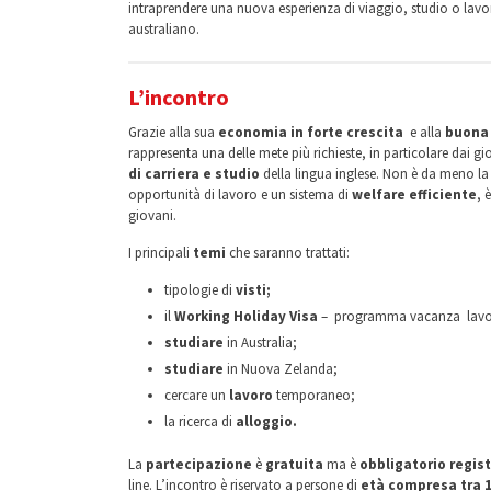
intraprendere una nuova esperienza di viaggio, studio o lavor
australiano.
L’incontro
Grazie alla sua
economia in forte crescita
e alla
buona 
rappresenta una delle mete più richieste, in particolare dai gi
di carriera e studio
della lingua inglese. Non è da meno l
opportunità di lavoro e un sistema di
welfare efficiente
, 
giovani.
I principali
temi
che saranno trattati:
tipologie di
visti;
il
Working Holiday Visa
– programma vacanza lavoro 
studiare
in Australia;
studiare
in Nuova Zelanda;
cercare un
lavoro
temporaneo;
la ricerca di
alloggio.
La
partecipazione
è
gratuita
ma è
obbligatorio
regis
line. L’incontro è riservato a persone di
età compresa tra 1