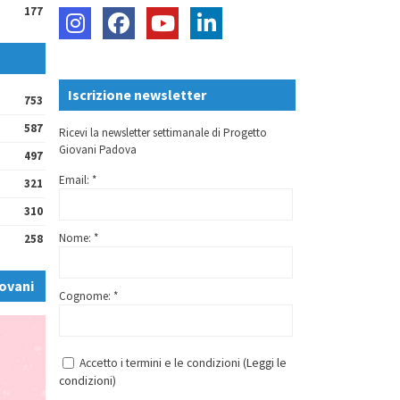
177
Iscrizione newsletter
753
587
Ricevi la newsletter settimanale di Progetto
Giovani Padova
497
Email: *
321
310
Nome: *
258
ovani
Cognome: *
Accetto i termini e le condizioni (
Leggi le
condizioni
)