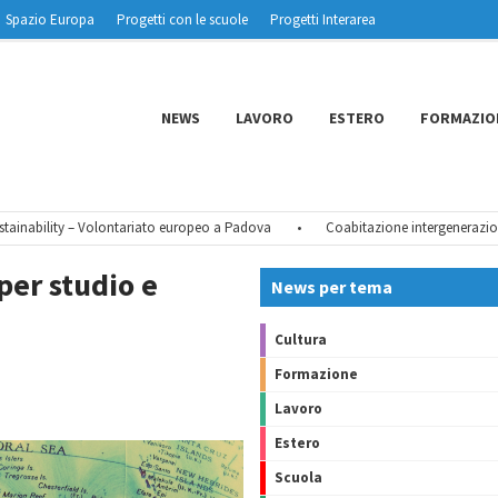
Spazio Europa
Progetti con le scuole
Progetti Interarea
NEWS
LAVORO
ESTERO
FORMAZIO
ability – Volontariato europeo a Padova
•
Coabitazione intergenerazionale 
per studio e
News per tema
Cultura
Formazione
Lavoro
Estero
Scuola