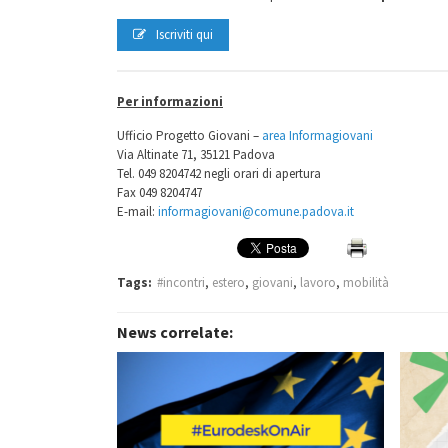
Iscriviti qui
Per informazioni
Ufficio Progetto Giovani –
area Informagiovani
Via Altinate 71, 35121 Padova
Tel. 049 8204742 negli orari di apertura
Fax 049 8204747
E-mail:
informagiovani@comune.padova.it
Tags:
#incontri
,
estero
,
giovani
,
lavoro
,
mobilità
News correlate: