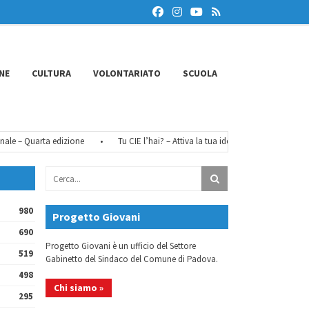
NE
CULTURA
VOLONTARIATO
SCUOLA
– Quarta edizione
•
Tu CIE l’hai? – Attiva la tua identità digitale
•
FéMO
980
Progetto Giovani
690
Progetto Giovani è un ufficio del Settore
519
Gabinetto del Sindaco del Comune di Padova.
498
Chi siamo »
295