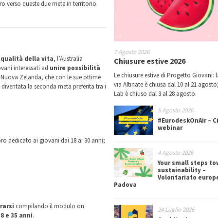
o verso queste due mete in territorio
7 Agosto 2026
qualità della vita
, l’Australia
Chiusure estive 2026
ovani interessati ad
unire possibilità
Le chiusure estive di Progetto Giovani: l
a Nuova Zelanda, che con le sue ottime
via Altinate è chiusa dal 10 al 21 agosto;
è diventata la seconda meta preferita tra i
Lab è chiuso dal 3 al 28 agosto.
5 Agosto 2026
#EurodeskOnAir – Ci
webinar
dedicato ai giovani dai 18 ai 30 anni;
4 Agosto 2026
Your small steps t
sustainability –
Volontariato europ
Padova
trarsi
compilando il modulo on
24 Luglio 2026
8 e 35 anni
.