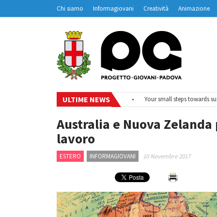
Chi siamo
Informagiovani
Creatività
Animazione
Contatti
Padovanet
ULTIME NEWS
•
#EurodeskOnAir – Ciclo di webinar
•
Your small steps towards sustain
Australia e Nuova Zelanda 
lavoro
ESTERO
INFORMAGIOVANI
10 Novembre 2017