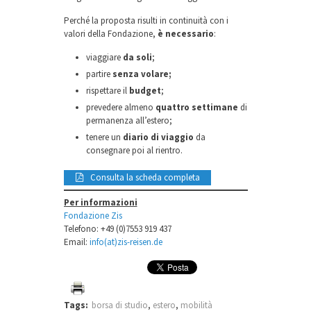
Perché la proposta risulti in continuità con i
valori della Fondazione,
è necessario
:
viaggiare
da soli
;
partire
senza volare;
rispettare il
budget
;
prevedere almeno
quattro settimane
di
permanenza all’estero;
tenere un
diario di viaggio
da
consegnare poi al rientro.
Consulta la scheda completa
Per informazioni
Fondazione Zis
Telefono: +49 (0)7553 919 437
Email:
info(at)zis-reisen.de
Tags:
borsa di studio
,
estero
,
mobilità