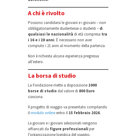
A chi è rivolto
Possono candidarsi le giovani e i giovani – non
obbligatoriamente studentesse o studenti –
d
i
qualsiasi le nazionalità
di età compresa
tra
i 16 e i 20 anni
. È necessario non aver
compiuto i 21 anni al momento della partenza.
Non è richiesta alcuna esperienza pregressa
all’estero.
La borsa di studio
La Fondazione mette a disposizione
1000
borse
di studio
dal valore di
800 Euro
ciascuna.
Il progetto di viaggio va presentato compilando
il
modulo online
entro il
15 febbraio 2026
.
Le giovani e i giovani selezionati vengono
affiancati da
figure professionali
per
l’organizzazione logistica del viaggio.