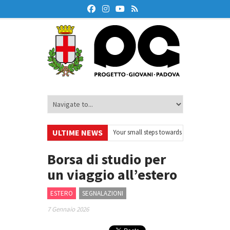
ULTIME NEWS
eskOnAir – Ciclo di webinar
•
Your small steps towards sustainability – Vol
zione finanziaria
•
Oxford Debate Lab – Borse di studio 2026/27
•
Borsa di studio per
un viaggio all’estero
ESTERO
SEGNALAZIONI
7 Gennaio 2026