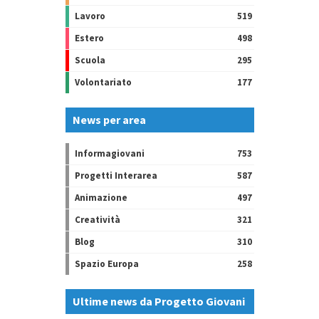
Lavoro
519
Estero
498
Scuola
295
Volontariato
177
News per area
Informagiovani
753
Progetti Interarea
587
Animazione
497
Creatività
321
Blog
310
Spazio Europa
258
Ultime news da Progetto Giovani