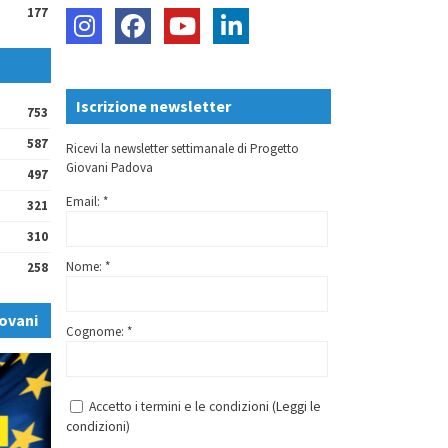
177
Iscrizione newsletter
753
587
Ricevi la newsletter settimanale di Progetto
Giovani Padova
497
Email: *
321
310
Nome: *
258
ovani
Cognome: *
Accetto i termini e le condizioni (
Leggi le
condizioni
)