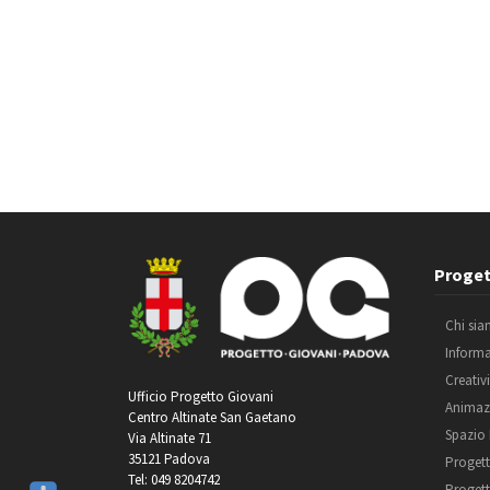
Proget
Chi si
Inform
Creativ
Ufficio Progetto Giovani
Animaz
Centro Altinate San Gaetano
Spazio
Via Altinate 71
35121 Padova
Progett
Tel: 049 8204742
Progett