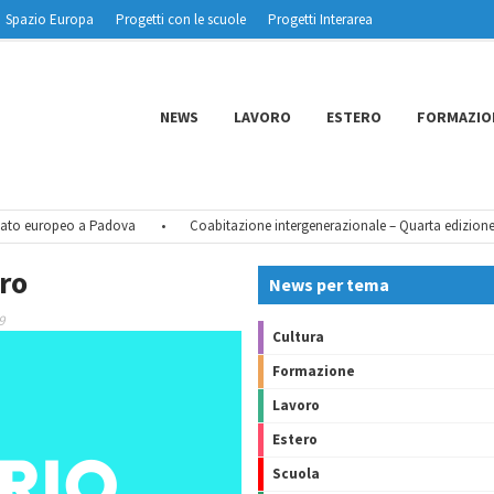
Spazio Europa
Progetti con le scuole
Progetti Interarea
NEWS
LAVORO
ESTERO
FORMAZIO
to europeo a Padova
•
Coabitazione intergenerazionale – Quarta edizione
ro
News per tema
9
Cultura
Formazione
Lavoro
Estero
Scuola