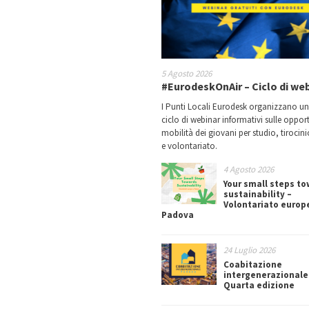
5 Agosto 2026
#EurodeskOnAir – Ciclo di we
I Punti Locali Eurodesk organizzano u
ciclo di webinar informativi sulle oppor
mobilità dei giovani per studio, tirocin
e volontariato.
4 Agosto 2026
Your small steps t
sustainability –
Volontariato europ
Padova
24 Luglio 2026
Coabitazione
intergenerazionale
Quarta edizione