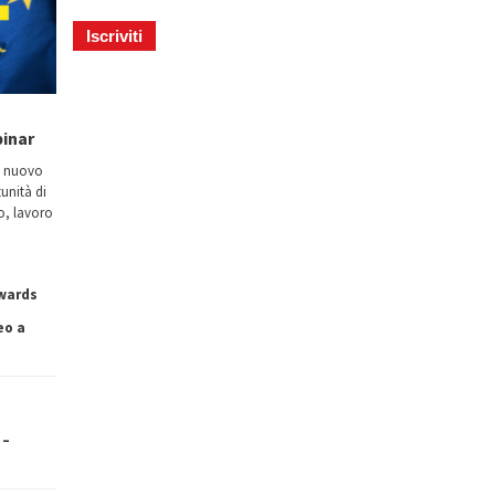
binar
n nuovo
tunità di
io, lavoro
owards
eo a
 –