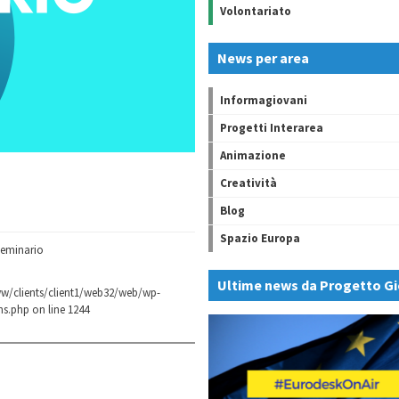
Volontariato
News per area
Informagiovani
Progetti Interarea
Animazione
Creatività
Blog
Spazio Europa
 Seminario
Ultime news da Progetto Gi
w/clients/client1/web32/web/wp-
ns.php
on line
1244