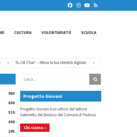
NE
CULTURA
VOLONTARIATO
SCUOLA
•
Tu CIE l’hai? – Attiva la tua identità digitale
•
Chiusure estive 2026
•
980
Progetto Giovani
690
Progetto Giovani è un ufficio del Settore
519
Gabinetto del Sindaco del Comune di Padova.
498
Chi siamo »
295