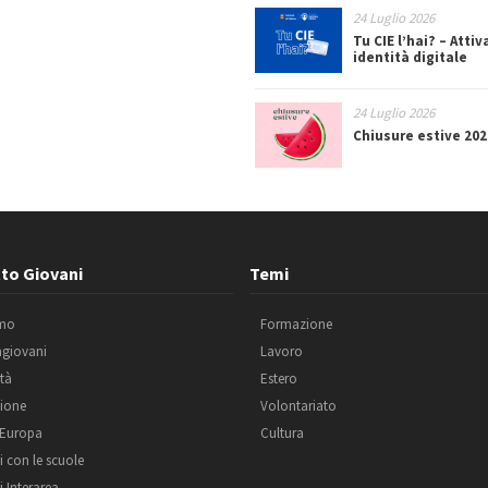
24 Luglio 2026
Tu CIE l’hai? – Attiv
identità digitale
24 Luglio 2026
Chiusure estive 202
to Giovani
Temi
amo
Formazione
agiovani
Lavoro
ità
Estero
ione
Volontariato
 Europa
Cultura
i con le scuole
i Interarea