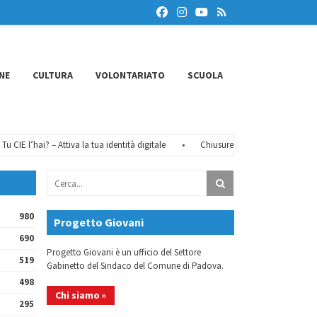
NE
CULTURA
VOLONTARIATO
SCUOLA
IE l’hai? – Attiva la tua identità digitale
•
Chiusure estive 2026
•
FéMO 
980
Progetto Giovani
690
Progetto Giovani è un ufficio del Settore
519
Gabinetto del Sindaco del Comune di Padova.
498
Chi siamo »
295