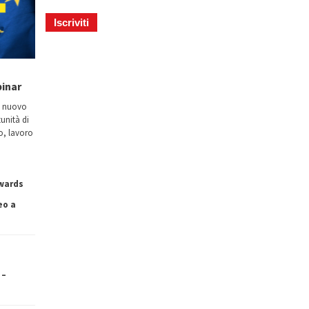
binar
n nuovo
tunità di
io, lavoro
owards
eo a
 –