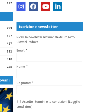
177
Iscrizione newsletter
753
587
Ricevi la newsletter settimanale di Progetto
Giovani Padova
497
Email: *
321
310
Nome: *
258
ovani
Cognome: *
Accetto i termini e le condizioni (
Leggi le
condizioni
)