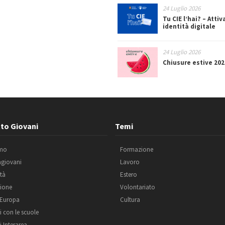
24 Luglio 2026
Tu CIE l’hai? – Attiv
identità digitale
24 Luglio 2026
Chiusure estive 202
to Giovani
Temi
amo
Formazione
agiovani
Lavoro
ità
Estero
ione
Volontariato
 Europa
Cultura
i con le scuole
i Interarea