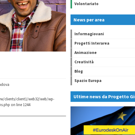
Volontariato
News per area
Informagiovani
Progetti Interarea
Animazione
Creatività
Blog
Spazio Europa
adova
Ultime news da Progetto Gi
w/clients/client1/web32/web/wp-
ns.php
on line
1244