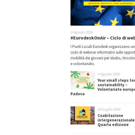
5 Agosto 2026
#EurodeskOnAir – Ciclo di we
I Punti Locali Eurodesk organizzano u
ciclo di webinar informativi sulle oppor
mobilità dei giovani per studio, tirocin
e volontariato.
4 Agosto 2026
Your small steps t
sustainability –
Volontariato europ
Padova
24 Luglio 2026
Coabitazione
intergenerazionale
Quarta edizione