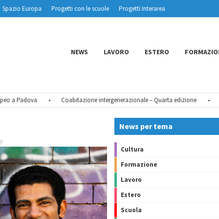
Spazio Europa
Progetti con le scuole
Progetti Interarea
NEWS
LAVORO
ESTERO
FORMAZIO
o a Padova
•
Coabitazione intergenerazionale – Quarta edizione
•
Tu C
News per tema
9
Cultura
Formazione
Lavoro
Estero
Scuola