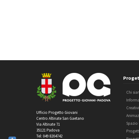
Proget
Chi si
Inform
Creativ
Ufficio Progetto Giovani
Animaz
Centro Altinate San Gaetano
Spazio
Via Altinate 71
35121 Padova
Progett
Tel: 049 8204742
Progett