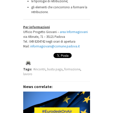
le tipologie di retribuzione;
gli elementi che concorrono a formare la
retribuzione.
Per informazioni
Ufficio Progetto Giovani –
area Informagiovani
via Altinate, 71 – 35121 Padova
Tel.: 049 8204742 negli orari di apertura
Mail:
informagiovani@comune.padova.it
Tags:
#incontri
,
busta paga
,
formazione
,
lavoro
News correlate: