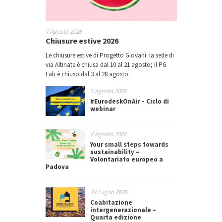
7 Agosto 2026
Chiusure estive 2026
Le chiusure estive di Progetto Giovani: la sede di
via Altinate è chiusa dal 10 al 21 agosto; il PG
Lab è chiuso dal 3 al 28 agosto.
5 Agosto 2026
#EurodeskOnAir – Ciclo di
webinar
4 Agosto 2026
Your small steps towards
sustainability –
Volontariato europeo a
Padova
24 Luglio 2026
Coabitazione
intergenerazionale –
Quarta edizione