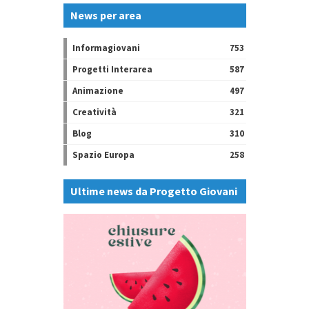
News per area
Informagiovani
753
Progetti Interarea
587
Animazione
497
Creatività
321
Blog
310
Spazio Europa
258
Ultime news da Progetto Giovani