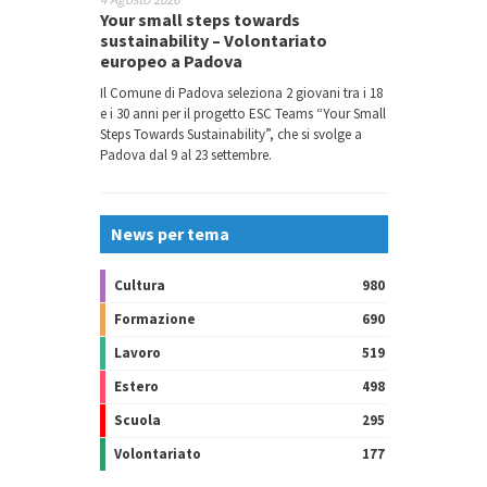
Your small steps towards
sustainability – Volontariato
europeo a Padova
Il Comune di Padova seleziona 2 giovani tra i 18
e i 30 anni per il progetto ESC Teams “Your Small
Steps Towards Sustainability”, che si svolge a
Padova dal 9 al 23 settembre.
News per tema
Cultura
980
Formazione
690
Lavoro
519
Estero
498
Scuola
295
Volontariato
177