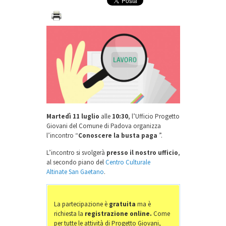
Martedì 11 luglio
alle
10:30
, l’Ufficio Progetto
Giovani del Comune di Padova organizza
l’incontro “
Conoscere la busta paga
”.
L’incontro si svolgerà
presso il nostro ufficio
,
al secondo piano del
Centro Culturale
Altinate San Gaetano
.
La partecipazione è
gratuita
ma è
richiesta la
registrazione online.
Come
per tutte le attività di Progetto Giovani,