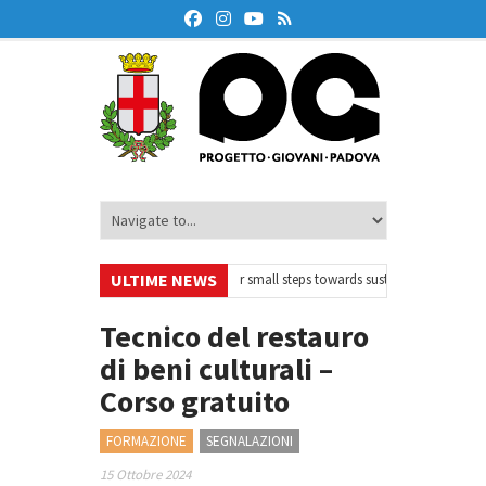
ULTIME NEWS
nAir – Ciclo di webinar
•
Your small steps towards sustainability – Volonta
e finanziaria
•
Oxford Debate Lab – Borse di studio 2026/27
•
Tecnico del restauro
di beni culturali –
Corso gratuito
FORMAZIONE
SEGNALAZIONI
15 Ottobre 2024