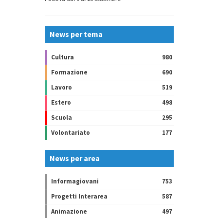
News per tema
Cultura
980
Formazione
690
Lavoro
519
Estero
498
Scuola
295
Volontariato
177
News per area
Informagiovani
753
Progetti Interarea
587
Animazione
497