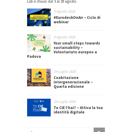
Lab è chiuso dal 3 al 28 agosto.
5 Agosto 2026
#EurodeskOnAir – Ciclo di
webinar
4 Agosto 2026
Your small steps towards
sustainability –
Volontariato europeo a
Padova
24 Luglio 2026
Coabitazione
intergenerazionale –
Quarta edizione
24 Luglio 2026
Tu CIE l’hai? – Attiva la tua
identità digitale