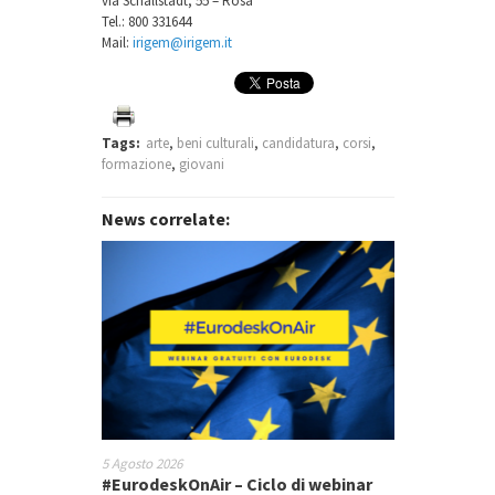
via Schallstadt, 55 – Rosà
Tel.: 800 331644
Mail:
irigem@irigem.it
Tags:
arte
,
beni culturali
,
candidatura
,
corsi
,
formazione
,
giovani
News correlate:
5 Agosto 2026
#EurodeskOnAir – Ciclo di webinar