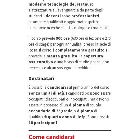
moderne tecnologie del restauro
e attrezzature all’avanguardia da parte degli
studenti. I
docenti
sono
professionisti
altamente qualificati e aggiornati rispetto
alle nuove ricerche sulle tecnologie e i materiali.
Il corso prevede
900 ore
(630 ore di lezione e 270
ore di stage) per ogni annualità, presso la sede di
Rosà. Il corso è
completamente gratuito
e
prevede la
mensa gratuita
, la
copertura
assicurativa
e una borsa di studio per chi non
percepisce alcun sostegno al reddito.
Destinatari
È possibile
candidarsi
al primo anno del corso
senza limiti di età
. I candidati possono essere
occupati, disoccupati o inoccupati, ma devono
essere in possesso di un
diploma
di scuola
secondaria di 2° grado
o
diploma
di
qualifica
di
quarto anno di Iefp
. Sono previsti
18 partecipanti
.
Come candidarsi