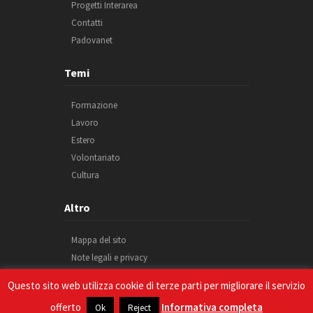
Progetti Interarea
Contatti
Padovanet
Temi
Formazione
Lavoro
Estero
Volontariato
Cultura
Altro
Mappa del sito
Note legali e privacy
Cookie
Questo sito web utilizza cookie di terze parti per migliorare il servizio
Credits
offerto
Informativa completa
Ok
Reject