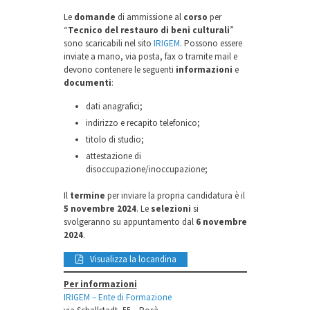
Le
domande
di ammissione al
corso
per
“
Tecnico del restauro di beni culturali
”
sono scaricabili nel sito
IRIGEM
. Possono essere
inviate a mano, via posta, fax o tramite mail e
devono contenere le seguenti
informazioni
e
documenti
:
dati anagrafici;
indirizzo e recapito telefonico;
titolo di studio;
attestazione di
disoccupazione/inoccupazione;
Il
termine
per inviare la propria candidatura è il
5 novembre 2024
. Le
selezioni
si
svolgeranno su appuntamento dal
6 novembre
2024
.
Visualizza la locandina
Per informazioni
IRIGEM – Ente di Formazione