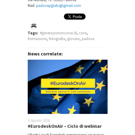
Mail:
padovapglabs@gmail.com
Tags:
#generazioniincorso18
,
corsi
,
formazione
,
fotografia
,
giovani
,
padova
News correlate:
5 Agosto 2026
#EurodeskOnAir – Ciclo di webinar
I Punti Locali Eurodesk organizzano un nuovo