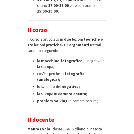
orario
17:00-19:00
e tre con orario
15:00-19:00.
Il corso
Il corso è articolato in
due
lezioni
teoriche
e
tre
lezioni
pratiche.
Gli
argomenti
trattati
saranno i seguenti:
la
macchina fotografica
, il negativo e
la stampa;
cos’è e perché la
fotografia
(analogica);
lo sviluppo del
negativo;
la stampa in
camera oscura;
problem solving
in camera oscura;
Il docente
Mauro Evola
, classe 1978. Siciliano di nascita