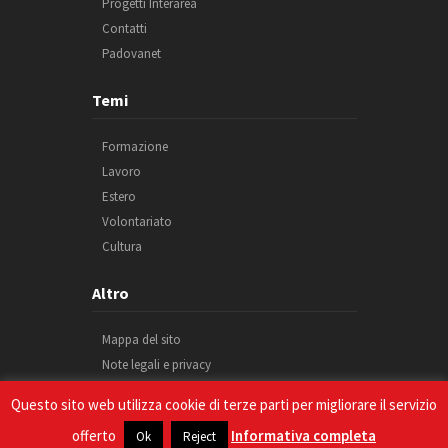
Progetti Interarea
Contatti
Padovanet
Temi
Formazione
Lavoro
Estero
Volontariato
Cultura
Altro
Mappa del sito
Note legali e privacy
Cookie
Questo sito web utilizza cookie di terze parti per migliorare il servizio
Credits
offerto
Informativa completa
Ok
Reject