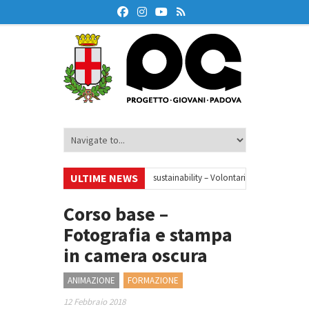
ULTIME NEWS
nar
•
Your small steps towards sustainability – Volontariato europeo a Pado
ducazione finanziaria
•
Oxford Debate Lab – Borse di studio 2026/27
•
Corso base –
Fotografia e stampa
in camera oscura
ANIMAZIONE
FORMAZIONE
12 Febbraio 2018