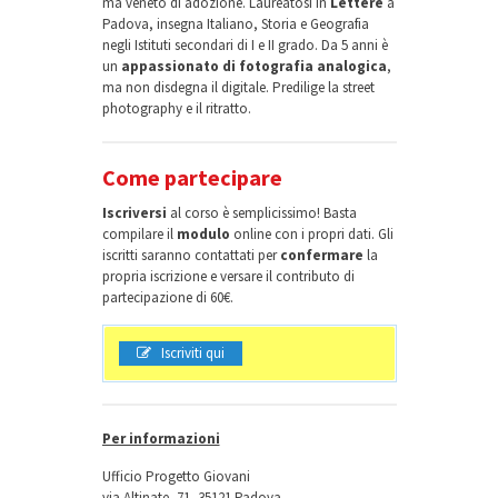
ma veneto di adozione. Laureatosi in
Lettere
a
Padova, insegna Italiano, Storia e Geografia
negli Istituti secondari di I e II grado. Da 5 anni è
un
appassionato di fotografia analogica
,
ma non disdegna il digitale. Predilige la street
photography e il ritratto.
Come partecipare
Iscriversi
al corso è semplicissimo! Basta
compilare il
modulo
online con i propri dati. Gli
iscritti saranno contattati per
confermare
la
propria iscrizione e versare il contributo di
partecipazione di 60€.
Iscriviti qui
Per informazioni
Ufficio Progetto Giovani
via Altinate, 71 -35121 Padova