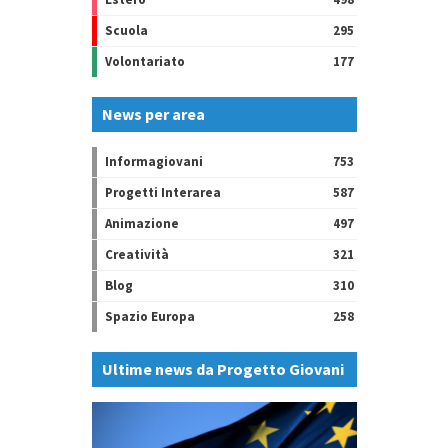
Scuola
295
Volontariato
177
News per area
Informagiovani
753
Progetti Interarea
587
Animazione
497
Creatività
321
Blog
310
Spazio Europa
258
Ultime news da Progetto Giovani