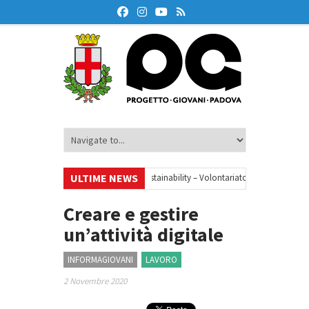
ULTIME NEWS
•
Your small steps towards sustainability – Volontariato europeo a Padova
azione finanziaria
•
Oxford Debate Lab – Borse di studio 2026/27
•
Creare e gestire
un’attività digitale
INFORMAGIOVANI
LAVORO
2 Novembre 2020