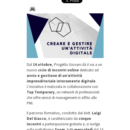
Dal
14 ottobre
, Progetto Giovani dà il via a un
nuovo
ciclo di incontri online
dedicato ad
avvio e gestione di un’attività
imprenditoriale interamente digitale
.
L’iniziativa è realizzata in collaborazione con
Top Temporary
, un network di professionisti
che offre servizi di management in affito alle
PMI.
Il percorso formativo, condotto dal dott.
Luigi
Del Giacco
, è caratterizzato da
cinque
incontri
a partecipazione gratuita e, si svolge
sulla piattaforma
Zoom
, tutti
mercoledì
dal 14