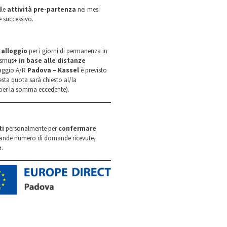
lle
attività pre-partenza
nei mesi
 successivo.
 alloggio
per i giorni di permanenza in
rasmus+
in base alle distanze
viaggio A/R
Padova – Kassel
è previsto
esta quota sarà chiesto al/la
o per la somma eccedente).
ti
personalmente per
confermare
 grande numero di domande ricevute,
e
.