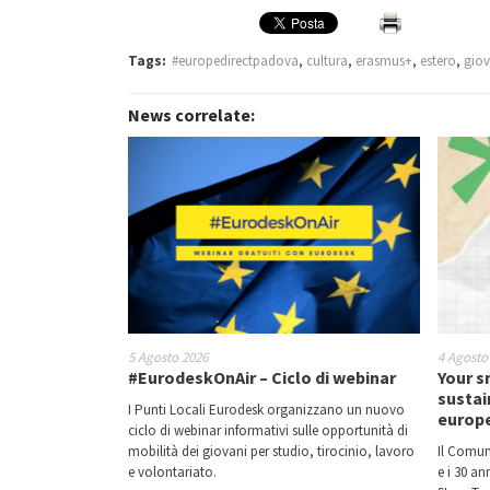
Tags:
#europedirectpadova
,
cultura
,
erasmus+
,
estero
,
giov
News correlate:
5 Agosto 2026
4 Agosto
#EurodeskOnAir – Ciclo di webinar
Your s
sustai
I Punti Locali Eurodesk organizzano un nuovo
europ
ciclo di webinar informativi sulle opportunità di
mobilità dei giovani per studio, tirocinio, lavoro
Il Comun
e volontariato.
e i 30 a