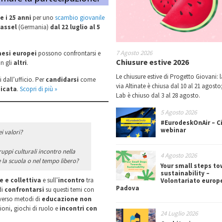
 e i 25 anni
per uno
scambio giovanile
assel
(Germania)
dal 22 luglio al 5
7 Agosto 2026
Paesi europei
possono confrontarsi e
Chiusure estive 2026
n gli
altri
.
Le chiusure estive di Progetto Giovani: l
i dall’ufficio. Per
candidarsi
come
via Altinate è chiusa dal 10 al 21 agosto;
icata
.
Scopri di più »
Lab è chiuso dal 3 al 28 agosto.
5 Agosto 2026
#EurodeskOnAir – Ci
webinar
i valori?
uppi culturali incontro nella
4 Agosto 2026
me la scuola o nel tempo libero?
Your small steps t
sustainability –
e e collettiva
e sull’
incontro
tra
Volontariato europ
Padova
di
confrontarsi
su questi temi con
verso metodi di
educazione non
ioni, giochi di ruolo e
incontri con
24 Luglio 2026