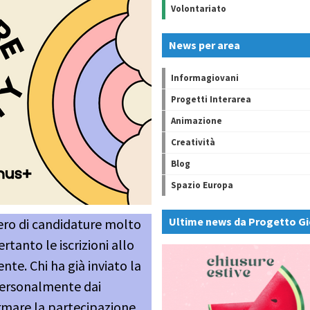
Volontariato
News per area
Informagiovani
Progetti Interarea
Animazione
Creatività
Blog
Spazio Europa
Ultime news da Progetto Gi
ro di candidature molto
ertanto le iscrizioni allo
te. Chi ha già inviato la
personalmente dai
rmare la partecipazione.