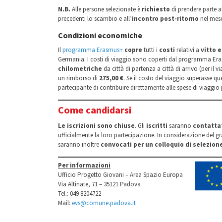
N.B.
Alle persone selezionate è
richiesto
di prendere parte a
precedenti lo scambio e all’
incontro post-ritorno
nel mese
Condizioni economiche
Il
programma Erasmus+
copre
tutti i
costi
relativi a
vitto e
Germania. I costi di viaggio sono coperti dal programma E
chilometriche
da città di partenza a città di arrivo (per il 
un rimborso di
275,00 €
. Se il costo del viaggio superasse qu
partecipante di contribuire direttamente alle spese di viaggi
Come candidarsi
Le iscrizioni sono chiuse
. Gli
iscritti
saranno
contatta
ufficialmente la loro partecipazione. In considerazione del
saranno inoltre
convocati per un colloquio di selezion
Per informazioni
Ufficio Progetto Giovani – Area Spazio Europa
Via Altinate, 71 – 35121 Padova
Tel.: 049 8204722
Mail:
evs@comune.padova.it