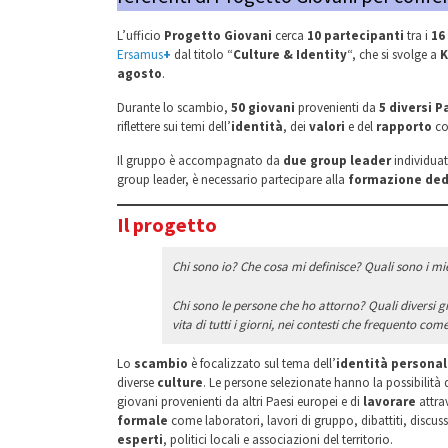
L’ufficio
Progetto Giovani
cerca
10 partecipanti
tra i
16
Ersamus
+
dal titolo “
Culture & Identity
“, che si svolge a
K
agosto
.
Durante lo scambio,
50 giovani
provenienti da
5 diversi 
riflettere sui temi dell’
identità
, dei
valori
e del
rapporto
co
Il gruppo è accompagnato da
due group leader
individuat
group leader, è necessario partecipare alla
formazione ded
Il progetto
Chi sono io? Che cosa mi definisce? Quali sono i mie
Chi sono le persone che ho attorno? Quali diversi gr
vita di tutti i giorni, nei contesti che frequento co
Lo
scambio
è focalizzato sul tema dell’
identità personal
diverse
culture
. Le persone selezionate hanno la possibilità 
giovani provenienti da altri Paesi europei e di
lavorare
attra
formale
come laboratori, lavori di gruppo, dibattiti, discuss
esperti
, politici locali e associazioni del territorio.