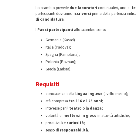
Lo scambio prevede
due laboratori
continuativi, uno di
te
partecipanti dovranno
iscriversi
prima della partenza indic
di candidatura
.
I
Paesi partecipanti
allo scambio sono:
Germania (Kassel)
Italia (Padova);
Spagna (Pamplona);
Polonia (Poznan);
Grecia (Larissa).
Requisiti
conoscenza della
lingua inglese
(livello medio);
età compresa
tra i 16 e i 25 anni
;
interesse per il
teatro
o la
danza
;
volontà di
mettersi in gioco
in attività artistiche;
proattività e
curiosità
;
senso di
responsabilità
.