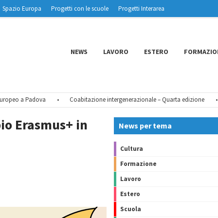
Spazio Europa
Progetti con le scuole
Progetti Interarea
NEWS
LAVORO
ESTERO
FORMAZIO
eo a Padova
•
Coabitazione intergenerazionale – Quarta edizione
•
Tu
bio Erasmus+ in
News per tema
Cultura
Formazione
Lavoro
Estero
Scuola