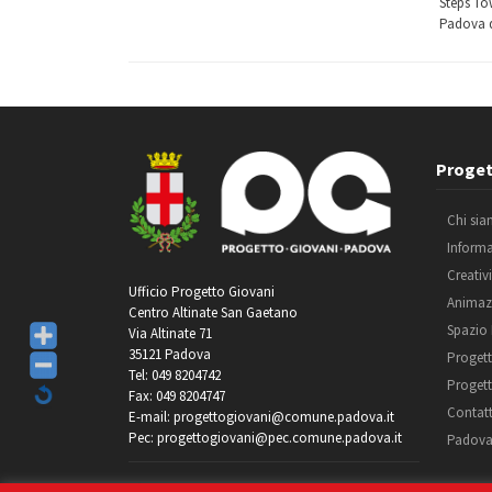
Steps Tow
Padova d
Proget
Chi si
Inform
Creativ
Ufficio Progetto Giovani
Animaz
Centro Altinate San Gaetano
Spazio
Via Altinate 71
35121 Padova
Progett
Tel: 049 8204742
Progett
Fax: 049 8204747
Contatt
E-mail: progettogiovani@comune.padova.it
Pec: progettogiovani@pec.comune.padova.it
Padova