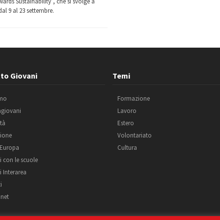
ards Sustainability”, che si svolge a
al 9 al 23 settembre.
to Giovani
Temi
amo
Formazione
agiovani
Lavoro
ità
Estero
ione
Volontariato
 Europa
Cultura
i con le scuole
i Interarea
i
net