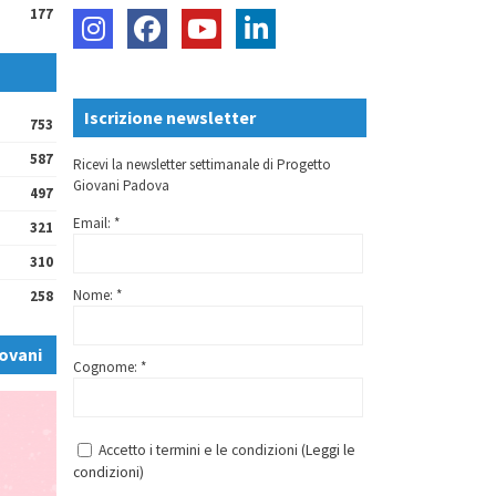
177
Iscrizione newsletter
753
587
Ricevi la newsletter settimanale di Progetto
Giovani Padova
497
Email: *
321
310
Nome: *
258
ovani
Cognome: *
Accetto i termini e le condizioni (
Leggi le
condizioni
)