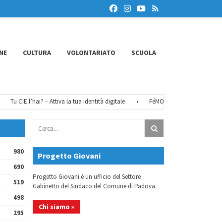
NE
CULTURA
VOLONTARIATO
SCUOLA
 CIE l’hai? – Attiva la tua identità digitale
•
FéMO 2026 – Il bando
•
L’E
980
Progetto Giovani
690
Progetto Giovani è un ufficio del Settore
519
Gabinetto del Sindaco del Comune di Padova.
498
Chi siamo »
295