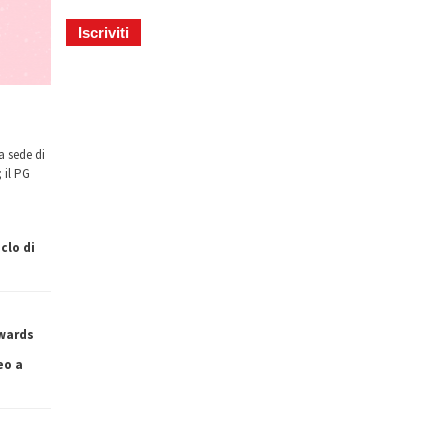
a sede di
 il PG
clo di
owards
eo a