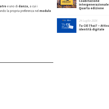
Coabitazione
intergenerazionale
atro
e uno di
danza
, a cui i
Quarta edizione
ando la propria preferenza nel
modulo
24 Luglio 2026
Tu CIE l’hai? – Attiv
identità digitale