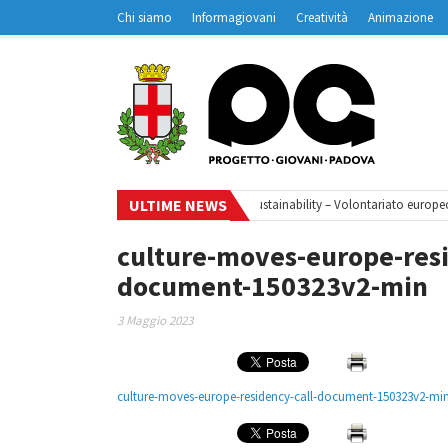
Chi siamo
Informagiovani
Creatività
Animazione
Contatti
Padovanet
ULTIME NEWS
i webinar
•
Your small steps towards sustainability – Volontariato europeo 
culture-moves-europe-resi
document-150323v2-min
3 Maggio 2023
culture-moves-europe-residency-call-document-150323v2-mi