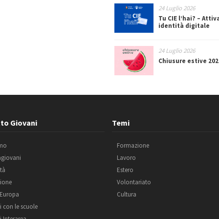
24 Luglio 2026
Tu CIE l’hai? – Attiv
identità digitale
24 Luglio 2026
Chiusure estive 202
to Giovani
Temi
amo
Formazione
agiovani
Lavoro
ità
Estero
ione
Volontariato
 Europa
Cultura
i con le scuole
i Interarea