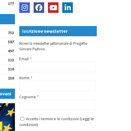
177
Iscrizione newsletter
753
587
Ricevi la newsletter settimanale di Progetto
Giovani Padova
497
Email: *
321
310
Nome: *
258
ovani
Cognome: *
Accetto i termini e le condizioni (
Leggi le
condizioni
)