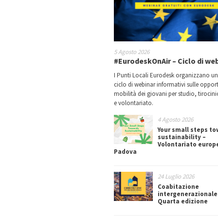
5 Agosto 2026
#EurodeskOnAir – Ciclo di we
I Punti Locali Eurodesk organizzano u
ciclo di webinar informativi sulle oppor
mobilità dei giovani per studio, tirocin
e volontariato.
4 Agosto 2026
Your small steps t
sustainability –
Volontariato europ
Padova
24 Luglio 2026
Coabitazione
intergenerazionale
Quarta edizione