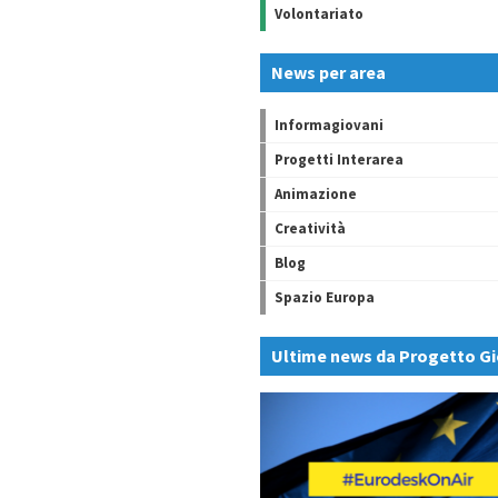
Volontariato
News per area
Informagiovani
Progetti Interarea
Animazione
Creatività
Blog
Spazio Europa
Ultime news da Progetto Gi