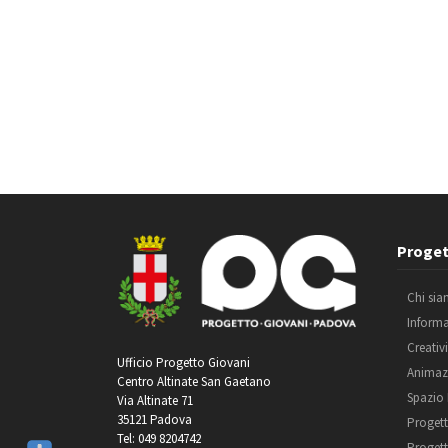
Proget
Chi si
Inform
Creativ
Ufficio Progetto Giovani
Animaz
Centro Altinate San Gaetano
Spazio
Via Altinate 71
35121 Padova
Progett
Tel: 049 8204742
Progett