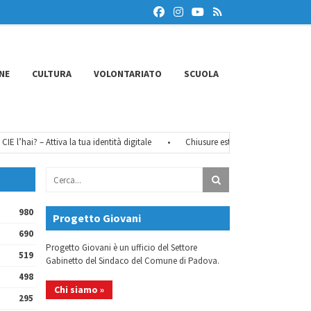
NE
CULTURA
VOLONTARIATO
SCUOLA
 l’hai? – Attiva la tua identità digitale
•
Chiusure estive 2026
•
FéMO 20
980
Progetto Giovani
690
Progetto Giovani è un ufficio del Settore
519
Gabinetto del Sindaco del Comune di Padova.
498
Chi siamo »
295