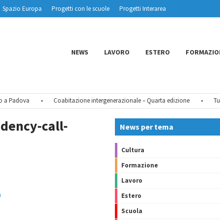
Spazio Europa
Progetti con le scuole
Progetti Interarea
NEWS
LAVORO
ESTERO
FORMAZIO
a Padova
•
Coabitazione intergenerazionale – Quarta edizione
•
Tu CIE
dency-call-
News per tema
Cultura
Formazione
Lavoro
n
Estero
Scuola