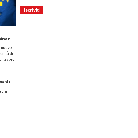
binar
n nuovo
tunità di
io, lavoro
owards
eo a
 –