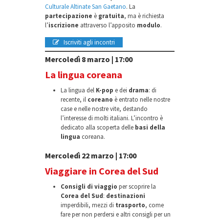
Culturale Altinate San Gaetano
. La
partecipazione
è
gratuita
, ma è richiesta
l’
iscrizione
attraverso l’apposito
modulo
.
Iscriviti agli incontri
Mercoledì 8 marzo | 17:00
La lingua coreana
La lingua del
K-pop
e dei
drama
: di
recente, il
coreano
è entrato nelle nostre
case e nelle nostre vite, destando
l’interesse di molti italiani. L’incontro è
dedicato alla scoperta delle
basi della
lingua
coreana.
Mercoledì 22 marzo | 17:00
Viaggiare in Corea del Sud
Consigli di viaggio
per scoprire la
Corea del Sud
:
destinazioni
imperdibili, mezzi di
trasporto
, come
fare per non perdersi e altri consigli per un