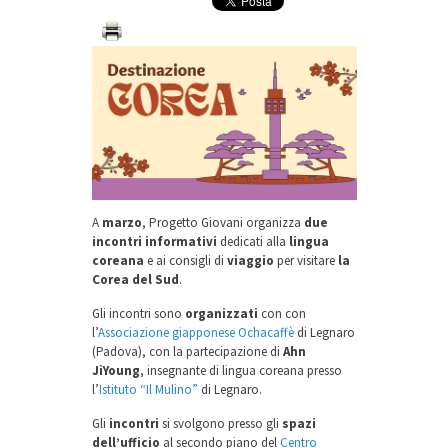
A
marzo
, Progetto Giovani organizza
due
incontri informativi
dedicati alla
lingua
coreana
e ai consigli di
viaggio
per visitare
la
Corea del Sud
.
Gli incontri sono
organizzati
con con
l’
Associazione giapponese Ochacaffè
di Legnaro
(Padova), con la partecipazione di
Ahn
JiYoung
, insegnante di lingua coreana presso
l’
Istituto “Il Mulino”
di Legnaro.
Gli
incontri
si svolgono presso gli
spazi
dell’ufficio
al secondo piano del
Centro