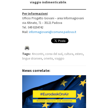
viaggio indimenticabile
.
Per informazioni
Ufficio Progetto Giovani – area Informagiovani
via Altinate, 71 – 35121 Padova
Tel.: 049 8204742
Mail:
informagiovani@comune.padova.it
Tags:
#incontri
,
corea del sud
,
cultura
,
estero
,
lingue straniere
,
oriente
,
viaggio
News correlate: