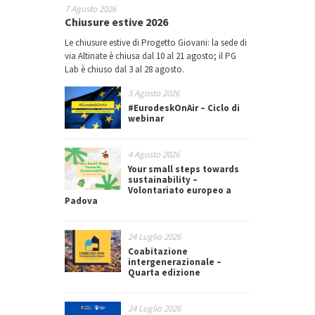
7 Agosto 2026
Chiusure estive 2026
Le chiusure estive di Progetto Giovani: la sede di
via Altinate è chiusa dal 10 al 21 agosto; il PG
Lab è chiuso dal 3 al 28 agosto.
5 Agosto 2026
#EurodeskOnAir – Ciclo di
webinar
4 Agosto 2026
Your small steps towards
sustainability –
Volontariato europeo a
Padova
24 Luglio 2026
Coabitazione
intergenerazionale –
Quarta edizione
24 Luglio 2026