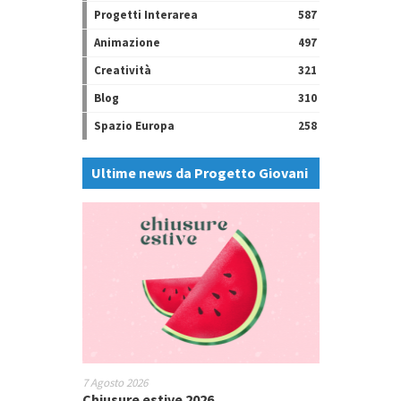
Progetti Interarea
587
Animazione
497
Creatività
321
Blog
310
Spazio Europa
258
Ultime news da Progetto Giovani
7 Agosto 2026
Chiusure estive 2026