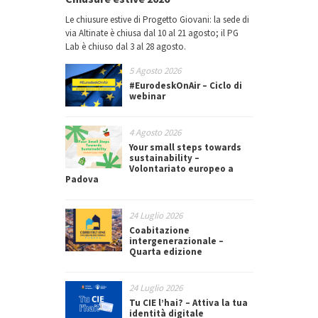
Le chiusure estive di Progetto Giovani: la sede di
via Altinate è chiusa dal 10 al 21 agosto; il PG
Lab è chiuso dal 3 al 28 agosto.
5 Agosto 2026
#EurodeskOnAir – Ciclo di
webinar
4 Agosto 2026
Your small steps towards
sustainability –
Volontariato europeo a
Padova
24 Luglio 2026
Coabitazione
intergenerazionale –
Quarta edizione
24 Luglio 2026
Tu CIE l’hai? – Attiva la tua
identità digitale