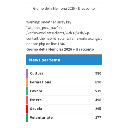
Giorno della Memoria 2026 – Il racconto
Warning
: Undefined array key
"wt_hide_post_nav" in
/var/www/clients/client1/web32/web/wp-
content/themes/wt_solaris/framework/settings/theme-
options.php
on line
1244
Giorno della Memoria 2026 – Il racconto
News per tema
Cultura
980
Formazione
690
Lavoro
519
Estero
498
Scuola
295
Volontariato
177