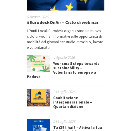
5 Agosto 2026
#EurodeskOnAir – Ciclo di webinar
I Punti Locali Eurodesk organizzano un nuovo
ciclo di webinar informativi sulle opportunità di
mobilità dei giovani per studio, tirocinio, lavoro
e volontariato.
4 Agosto 2026
Your small steps towards
sustainability –
Volontariato europeo a
Padova
24 Luglio 2026
Coabitazione
intergenerazionale –
Quarta edizione
24 Luglio 2026
Tu CIE l’hai? – Attiva la tua