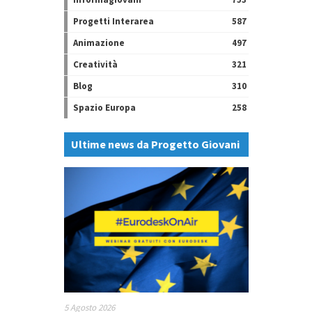
Progetti Interarea
587
Animazione
497
Creatività
321
Blog
310
Spazio Europa
258
Ultime news da Progetto Giovani
5 Agosto 2026