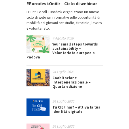
#EurodeskOnAir – Ciclo di webinar
I Punti Locali Eurodesk organizzano un nuovo
ciclo di webinar informativi sulle opportunità di
mobilità dei giovani per studio, tirocinio, lavoro
e volontariato.
4 Agosto 2026
Your small steps towards
sustainability –
Volontariato europeo a
Padova
24 Luglio 2026
Coabitazione
intergenerazionale –
Quarta edizione
24 Luglio 2026
Tu CIE l’hai? – Attiva la tua
identità digitale
24 Luglio 2026