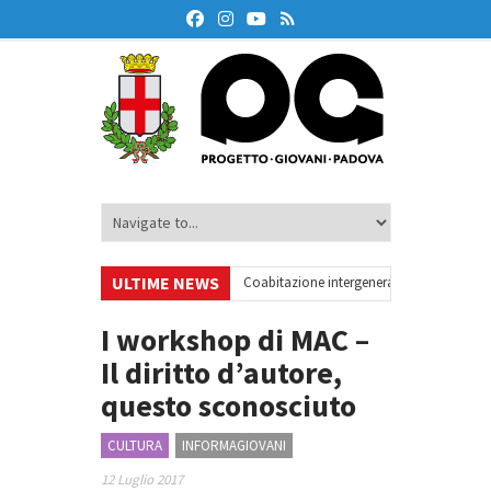
ULTIME NEWS
olontariato europeo a Padova
•
Coabitazione intergenerazionale – Quarta ed
I workshop di MAC –
Il diritto d’autore,
questo sconosciuto
CULTURA
INFORMAGIOVANI
12 Luglio 2017