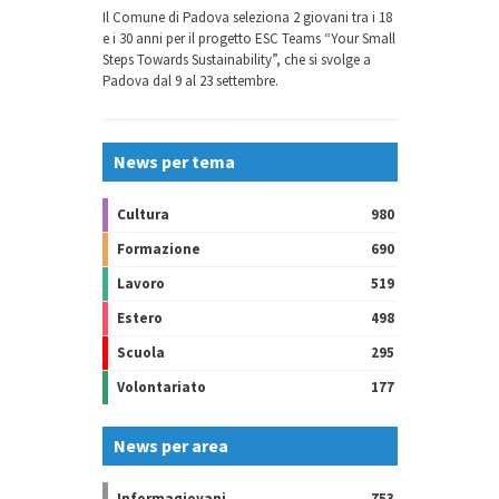
Il Comune di Padova seleziona 2 giovani tra i 18
e i 30 anni per il progetto ESC Teams “Your Small
Steps Towards Sustainability”, che si svolge a
Padova dal 9 al 23 settembre.
News per tema
Cultura
980
Formazione
690
Lavoro
519
Estero
498
Scuola
295
Volontariato
177
News per area
Informagiovani
753