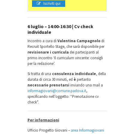
Iscriviti qui
6 luglio – 14:00-16:30 | Cv check
individuale
Incontro a cura di
Valentina Campagnolo
di
Recruit Sportello Stage, che sarà disponibile per
revisionare i curricula
dei partecipanti al
primo incontro ‘Il curriculum vincente: consigli
per la redazione’.
Si tratta di una
consulenza individuale
, della
durata di circa 30 minuti, ed
è
pertanto
necessario prenotarsi
inviando una mail a
informagiovani@comune.padova.it
,
specificando nell’oggetto: “Prenotazione cv
check”.
Per informazioni
Ufficio Progetto Giovani –
area Informagiovani