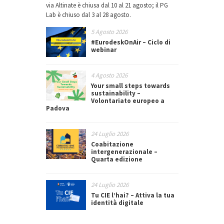
via Altinate è chiusa dal 10 al 21 agosto; il PG
Lab è chiuso dal 3 al 28 agosto.
5 Agosto 2026
#EurodeskOnAir – Ciclo di
webinar
4 Agosto 2026
Your small steps towards
sustainability –
Volontariato europeo a
Padova
24 Luglio 2026
Coabitazione
intergenerazionale –
Quarta edizione
24 Luglio 2026
Tu CIE l’hai? – Attiva la tua
identità digitale