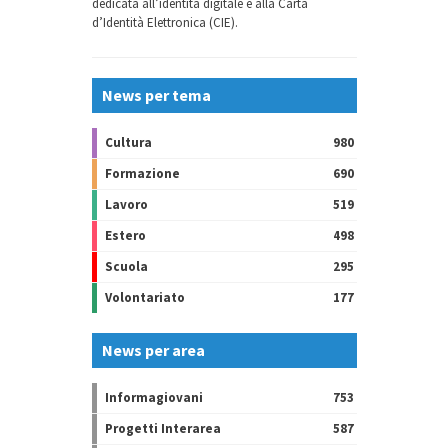
dedicata all’identità digitale e alla Carta
d’Identità Elettronica (CIE).
News per tema
Cultura
980
Formazione
690
Lavoro
519
Estero
498
Scuola
295
Volontariato
177
News per area
Informagiovani
753
Progetti Interarea
587