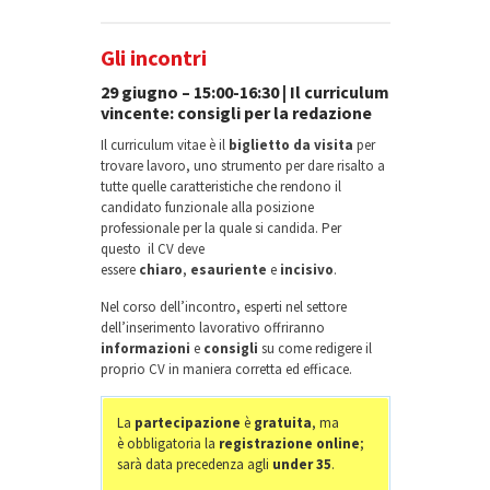
Gli incontri
29 giugno – 15:00-16:30 | Il curriculum
vincente: consigli per la redazione
Il curriculum vitae è il
biglietto da visita
per
trovare lavoro, uno strumento per dare risalto a
tutte quelle caratteristiche che rendono il
candidato funzionale alla posizione
professionale per la quale si candida. Per
questo il CV deve
essere
chiaro
,
esauriente
e
incisivo
.
Nel corso dell’incontro, esperti nel settore
dell’inserimento lavorativo offriranno
informazioni
e
consigli
su come redigere il
proprio CV in maniera corretta ed efficace.
La
partecipazione
è
gratuita
, ma
è obbligatoria la
registrazione online
;
sarà data precedenza agli
under 35
.