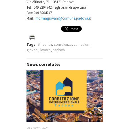
Via Altinate, 71 – 35121 Padova
Tel.: 049 8204742 negli orari di apertura
Fax: 049 8204747
Mail:
informagiovani@comune.padova.it
Tags:
#incontri
,
consulenza
,
curriculum
,
giovani
,
lavoro
,
padova
News correlate:
24 Luglio 2026