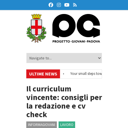
ULTIME NEWS
EurodeskOnAir – Ciclo di webinar
•
Your small steps towards sustainability 
educazione finanziaria
•
Oxford Debate Lab – Borse di studio 2026/27
•
Il curriculum
vincente: consigli per
la redazione e cv
check
INFORMAGIOVANI
LAVORO