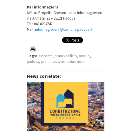
Per informazioni
Ufficio Progetto Giovani – area Informagiovani
via Altinate, 71 – 35121 Padova
Tel.: 049 8204742
Mail:
informagiovani@comune.padova.it
prima casa
Tags:
#incontri
,
bonus edilizio
,
mutuo
,
conformità
padova
,
prima casa
,
ristrutturazione
urbanistica
catastale
compravendita
News correlate:
mutuo
regime fiscale