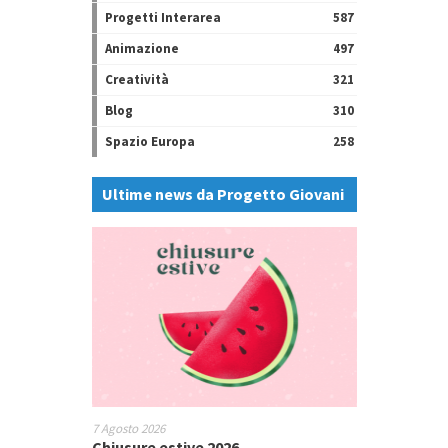
Progetti Interarea
587
Animazione
497
Creatività
321
Blog
310
Spazio Europa
258
Ultime news da Progetto Giovani
7 Agosto 2026
Chiusure estive 2026