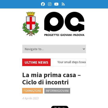
ULTIME NEWS
rodeskOnAir – Ciclo di webinar
•
Your small steps towards sustainability –
ducazione finanziaria
•
Oxford Debate Lab – Borse di studio 2026/27
•
La mia prima casa –
Ciclo di incontri
FORMAZIONE
INFORMAGIOVANI
4 Aprile 2023