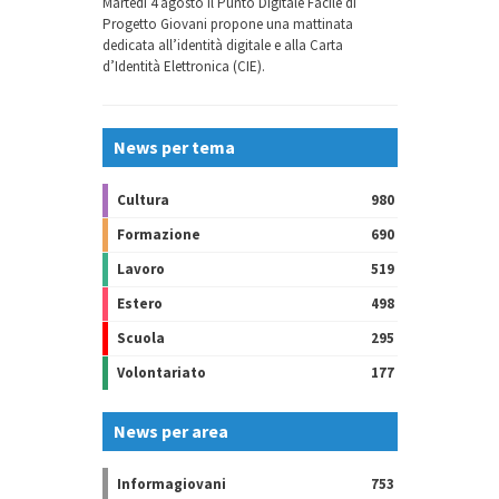
Martedì 4 agosto il Punto Digitale Facile di
Progetto Giovani propone una mattinata
dedicata all’identità digitale e alla Carta
d’Identità Elettronica (CIE).
News per tema
Cultura
980
Formazione
690
Lavoro
519
Estero
498
Scuola
295
Volontariato
177
News per area
Informagiovani
753