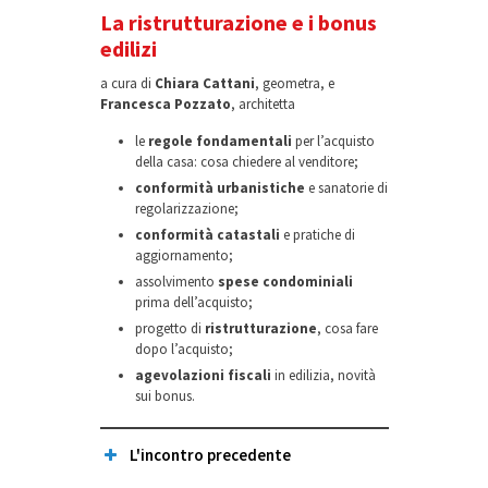
La ristrutturazione e i bonus
edilizi
a cura di
Chiara Cattani
, geometra, e
Francesca Pozzato
, architetta
le
regole fondamentali
per l’acquisto
della casa: cosa chiedere al venditore;
conformità urbanistiche
e sanatorie di
regolarizzazione;
conformità catastali
e pratiche di
aggiornamento;
assolvimento
spese condominiali
prima dell’acquisto;
progetto di
ristrutturazione
, cosa fare
dopo l’acquisto;
agevolazioni fiscali
in edilizia, novità
sui bonus.
L'incontro precedente