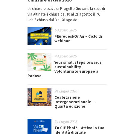
Le chiusure estive di Progetto Giovani: la sede di
via Altinate è chiusa dal 10 al 21 agosto; il PG
Lab è chiuso dal 3 al 28 agosto.
5 Agosto 2026
#EurodeskOnAir – Ciclo di
webinar
4 Agosto 2026
Your small steps towards
sustainability –
Volontariato europeo a
Padova
24 Luglio 2026
Coabitazione
intergenerazionale –
Quarta edizione
24 Luglio 2026
Tu CIE l’hai? – Attiva la tua
identità digitale