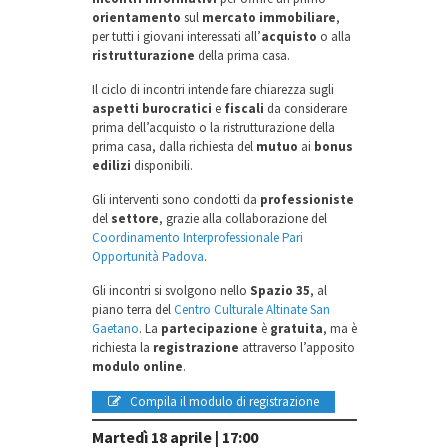
orientamento
sul
mercato immobiliare
,
per tutti i giovani interessati all’
acquisto
o alla
ristrutturazione
della prima casa.
Il ciclo di incontri intende fare chiarezza sugli
aspetti burocratici
e
fiscali
da considerare
prima dell’acquisto o la ristrutturazione della
prima casa, dalla richiesta del
mutuo
ai
bonus
edilizi
disponibili.
Gli interventi sono condotti da
professioniste
del
settore
, grazie alla collaborazione del
Coordinamento Interprofessionale Pari
Opportunità Padova
.
Gli incontri si svolgono nello
Spazio 35
, al
piano terra del
Centro Culturale Altinate San
Gaetano
. La
partecipazione
è
gratuita
, ma è
richiesta la
registrazione
attraverso l’apposito
modulo online
.
Compila il modulo di registrazione
Martedì 18 aprile | 17:00