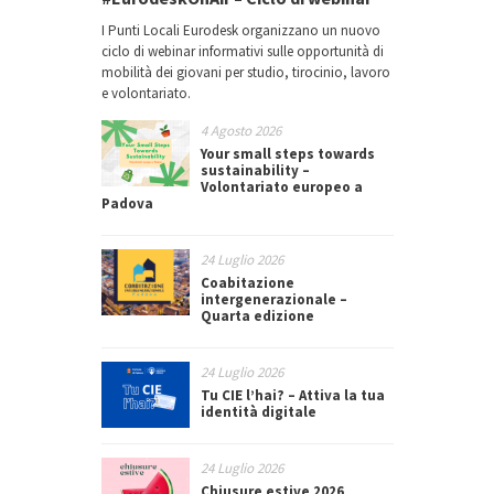
I Punti Locali Eurodesk organizzano un nuovo
ciclo di webinar informativi sulle opportunità di
mobilità dei giovani per studio, tirocinio, lavoro
e volontariato.
4 Agosto 2026
Your small steps towards
sustainability –
Volontariato europeo a
Padova
24 Luglio 2026
Coabitazione
intergenerazionale –
Quarta edizione
24 Luglio 2026
Tu CIE l’hai? – Attiva la tua
identità digitale
24 Luglio 2026
Chiusure estive 2026