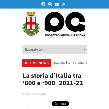
ULTIME NEWS
inar
•
Your small steps towards sustainability – Volontariato europeo a Pad
educazione finanziaria
•
Oxford Debate Lab – Borse di studio 2026/27
•
La storia d’Italia tra
‘800 e ‘900_2021-22
24 Settembre 2021