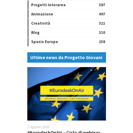
Progetti Interarea
587
Animazione
497
Creatività
321
Blog
310
Spazio Europa
258
Ultime news da Progetto Giovani
5 Agosto 2026
#EurodeskOnAir – Ciclo di webinar