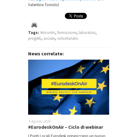
Valentina Toniolo)
Tags:
#incontri
,
formazione
,
laboratori
,
progetti
,
sociale
,
volontariato
News correlate:
5 Agosto 2026
#EurodeskOnAir – Ciclo di webinar
I Punti Locali Eurodesk organizzano un nuovo