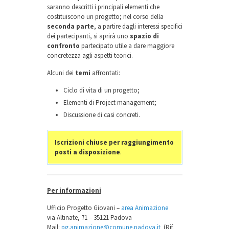
saranno descritti i principali elementi che
costituiscono un progetto; nel corso della
seconda parte
, a partire dagli interessi specifici
dei partecipanti, si aprirà uno
spazio di
confronto
partecipato utile a dare maggiore
concretezza agli aspetti teorici.
Alcuni dei
temi
affrontati:
Ciclo di vita di un progetto;
Elementi di Project management;
Discussione di casi concreti.
Iscrizioni chiuse per raggiungimento
posti a disposizione
.
Per informazioni
Ufficio Progetto Giovani –
area Animazione
via Altinate, 71 – 35121 Padova
Mail:
pg.animazione@comune.padova.it
(Rif.