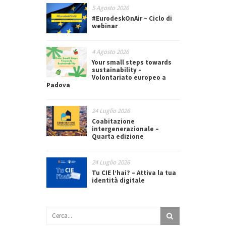
5 Agosto 2026
#EurodeskOnAir – Ciclo di
webinar
4 Agosto 2026
Your small steps towards
sustainability –
Volontariato europeo a
Padova
24 Luglio 2026
Coabitazione
intergenerazionale –
Quarta edizione
24 Luglio 2026
Tu CIE l’hai? – Attiva la tua
identità digitale