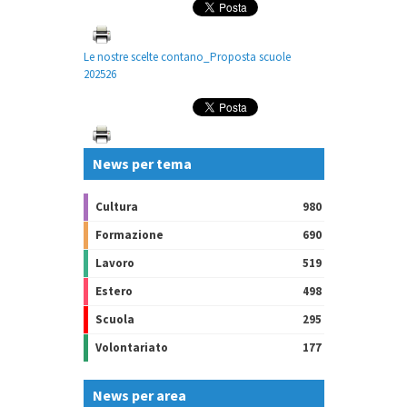
Le nostre scelte contano_Proposta scuole
202526
News per tema
Cultura
980
Formazione
690
Lavoro
519
Estero
498
Scuola
295
Volontariato
177
News per area