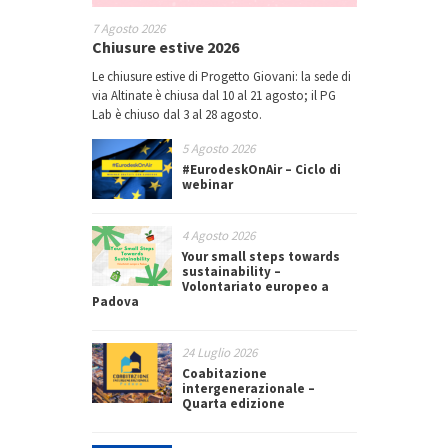
7 Agosto 2026
Chiusure estive 2026
Le chiusure estive di Progetto Giovani: la sede di
via Altinate è chiusa dal 10 al 21 agosto; il PG
Lab è chiuso dal 3 al 28 agosto.
5 Agosto 2026
#EurodeskOnAir – Ciclo di
webinar
4 Agosto 2026
Your small steps towards
sustainability –
Volontariato europeo a
Padova
24 Luglio 2026
Coabitazione
intergenerazionale –
Quarta edizione