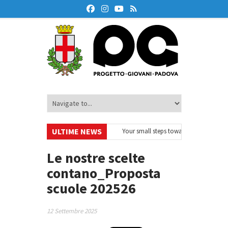
ULTIME NEWS
EurodeskOnAir – Ciclo di webinar
•
Your small steps towards sustainability
 educazione finanziaria
•
Oxford Debate Lab – Borse di studio 2026/27
•
Le nostre scelte
contano_Proposta
scuole 202526
12 Settembre 2025