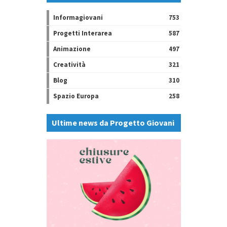
Informagiovani
753
Progetti Interarea
587
Animazione
497
Creatività
321
Blog
310
Spazio Europa
258
Ultime news da Progetto Giovani