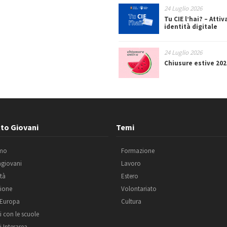
24 Luglio 2026
Tu CIE l’hai? – Attiv
identità digitale
24 Luglio 2026
Chiusure estive 202
to Giovani
Temi
amo
Formazione
agiovani
Lavoro
ità
Estero
ione
Volontariato
 Europa
Cultura
i con le scuole
i Interarea