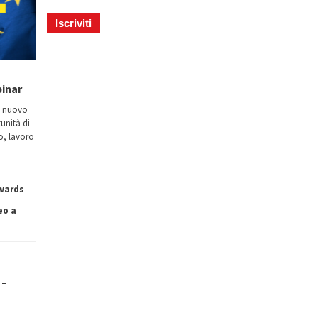
binar
n nuovo
tunità di
io, lavoro
owards
eo a
 –