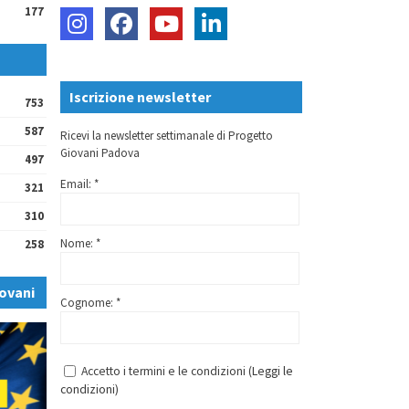
177
Iscrizione newsletter
753
587
Ricevi la newsletter settimanale di Progetto
Giovani Padova
497
Email: *
321
310
Nome: *
258
ovani
Cognome: *
Accetto i termini e le condizioni (
Leggi le
condizioni
)