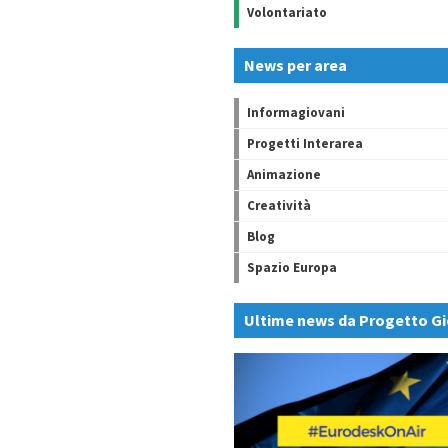
Volontariato
News per area
Informagiovani
Progetti Interarea
Animazione
Creatività
Blog
Spazio Europa
Ultime news da Progetto Gi