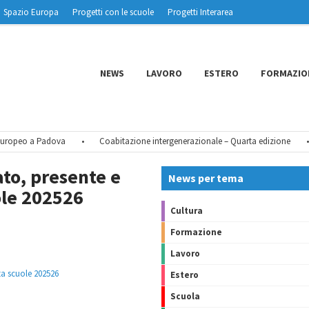
Spazio Europa
Progetti con le scuole
Progetti Interarea
NEWS
LAVORO
ESTERO
FORMAZIO
ropeo a Padova
•
Coabitazione intergenerazionale – Quarta edizione
•
to, presente e
News per tema
ole 202526
Cultura
Formazione
Lavoro
ta scuole 202526
Estero
Scuola