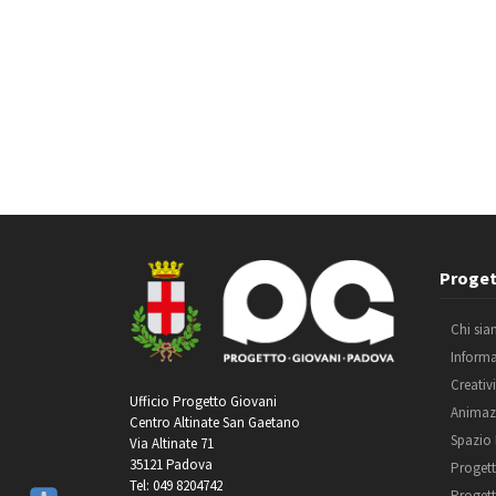
Proget
Chi si
Inform
Creativ
Ufficio Progetto Giovani
Animaz
Centro Altinate San Gaetano
Spazio
Via Altinate 71
35121 Padova
Progett
Tel: 049 8204742
Progett