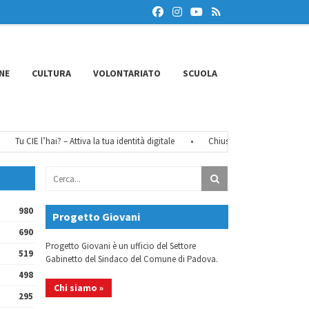
NE
CULTURA
VOLONTARIATO
SCUOLA
Tu CIE l’hai? – Attiva la tua identità digitale
•
Chiusure estive 2026
•
F
980
Progetto Giovani
690
Progetto Giovani è un ufficio del Settore
519
Gabinetto del Sindaco del Comune di Padova.
498
Chi siamo »
295