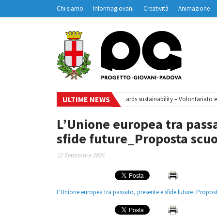
Chi siamo
Informagiovani
Creatività
Animazione
Contatti
Padovanet
ULTIME NEWS
iclo di webinar
•
Your small steps towards sustainability – Volontariato eu
L’Unione europea tra passa
sfide future_Proposta scu
12 Settembre 2025
L'Unione europea tra passato, presente e sfide future_Propos