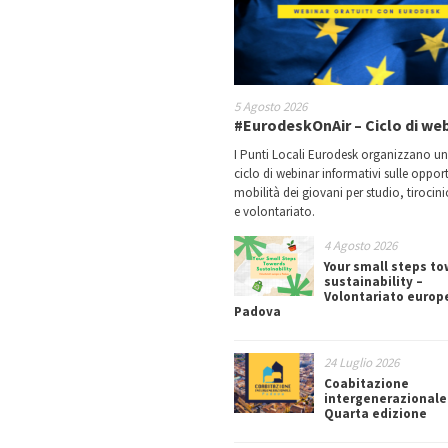
5 Agosto 2026
#EurodeskOnAir – Ciclo di we
I Punti Locali Eurodesk organizzano u
ciclo di webinar informativi sulle oppor
mobilità dei giovani per studio, tirocin
e volontariato.
4 Agosto 2026
Your small steps t
sustainability –
Volontariato europ
Padova
24 Luglio 2026
Coabitazione
intergenerazionale
Quarta edizione