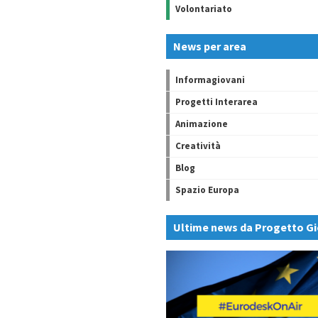
Volontariato
News per area
Informagiovani
Progetti Interarea
Animazione
Creatività
Blog
Spazio Europa
Ultime news da Progetto Gi