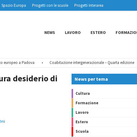
Spazio Europa
Progetti con le scuole
Progetti Interarea
NEWS
LAVORO
ESTERO
FORMAZIO
 europeo a Padova
•
Coabitazione intergenerazionale – Quarta edizione
•
ra desiderio di
News per tema
Cultura
Formazione
Lavoro
tesi
Estero
Scuola