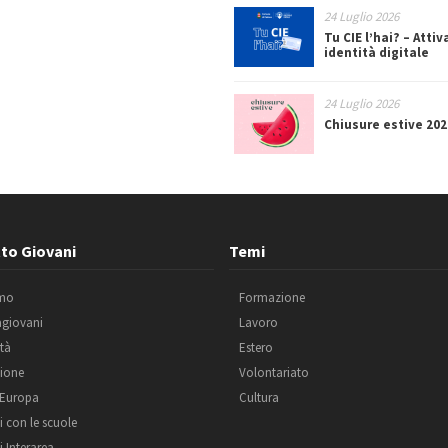
24 Luglio 2026
Tu CIE l’hai? – Attiv
identità digitale
24 Luglio 2026
Chiusure estive 202
to Giovani
Temi
amo
Formazione
agiovani
Lavoro
ità
Estero
ione
Volontariato
 Europa
Cultura
i con le scuole
i Interarea