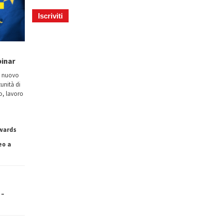
binar
n nuovo
tunità di
io, lavoro
owards
eo a
 –