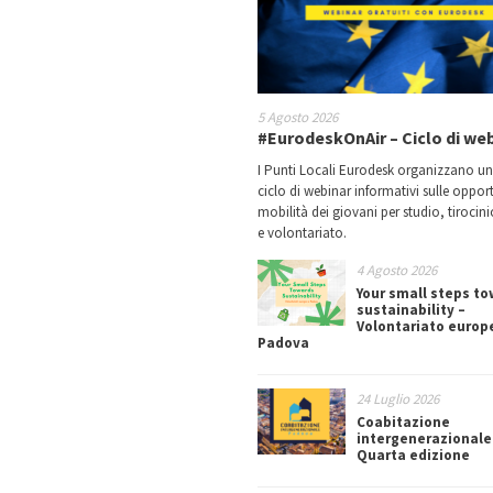
5 Agosto 2026
#EurodeskOnAir – Ciclo di we
I Punti Locali Eurodesk organizzano u
ciclo di webinar informativi sulle oppor
mobilità dei giovani per studio, tirocin
e volontariato.
4 Agosto 2026
Your small steps t
sustainability –
Volontariato europ
Padova
24 Luglio 2026
Coabitazione
intergenerazionale
Quarta edizione