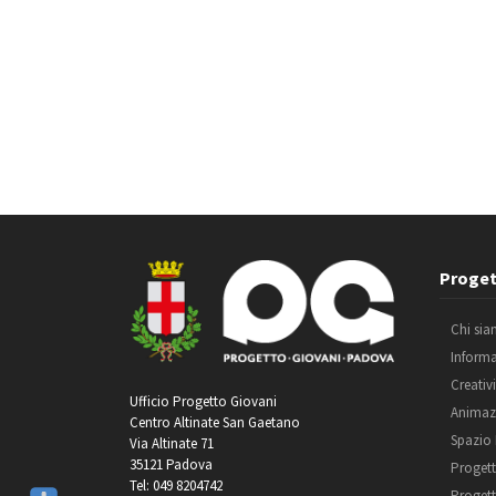
Proget
Chi si
Inform
Creativ
Ufficio Progetto Giovani
Animaz
Centro Altinate San Gaetano
Spazio
Via Altinate 71
35121 Padova
Progett
Tel: 049 8204742
Progett