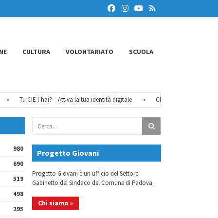
NE
CULTURA
VOLONTARIATO
SCUOLA
Tu CIE l’hai? – Attiva la tua identità digitale
•
Chiusure estive 2026
•
980
Progetto Giovani
690
Progetto Giovani è un ufficio del Settore
519
Gabinetto del Sindaco del Comune di Padova.
498
Chi siamo »
295