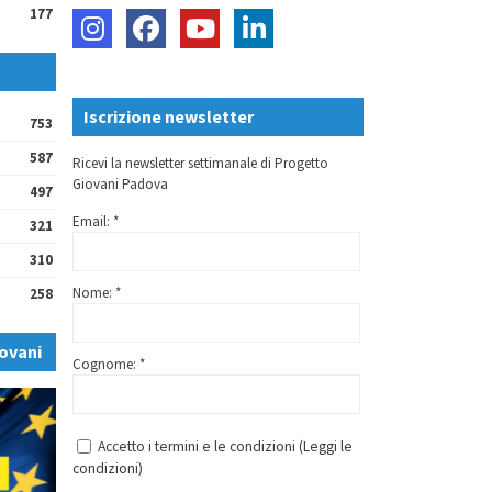
177
Iscrizione newsletter
753
587
Ricevi la newsletter settimanale di Progetto
Giovani Padova
497
Email: *
321
310
Nome: *
258
ovani
Cognome: *
Accetto i termini e le condizioni (
Leggi le
condizioni
)