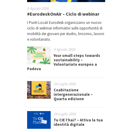
5 Agosto 2026
#EurodeskOnAir – Ciclo di webinar
I Punti Locali Eurodesk organizzano un nuovo
ciclo di webinar informativi sulle opportunità di
mobilità dei giovani per studio, tirocinio, lavoro
e volontariato.
4 Agosto 2026
Your small steps towards
sustainability –
Volontariato europeo a
Padova
24 Luglio 2026
Coabitazione
intergenerazionale –
Quarta edizione
24 Luglio 2026
Tu CIE l’hai? – Attiva la tua
identità digitale