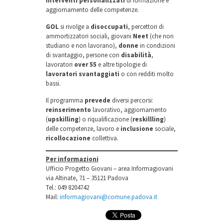
interventi personalizzati
di formazione e
aggiornamento delle competenze.
GOL
si rivolge a
disoccupati
, percettori di
ammortizzatori sociali, giovani
Neet
(che non
studiano e non lavorano),
donne
in condizioni
di svantaggio, persone con
disabilità
,
lavoratori
over 55
e altre tipologie di
lavoratori svantaggiati
o con redditi molto
bassi.
Il programma
prevede
diversi percorsi:
reinserimento
lavorativo, aggiornamento
(
upskilling
) o riqualificazione (
reskillling
)
delle competenze, lavoro e
inclusione
sociale,
ricollocazione
collettiva.
Per informazioni
Ufficio Progetto Giovani – area Informagiovani
via Altinate, 71 – 35121 Padova
Tel.: 049 8204742
Mail:
informagiovani@comune.padova.it