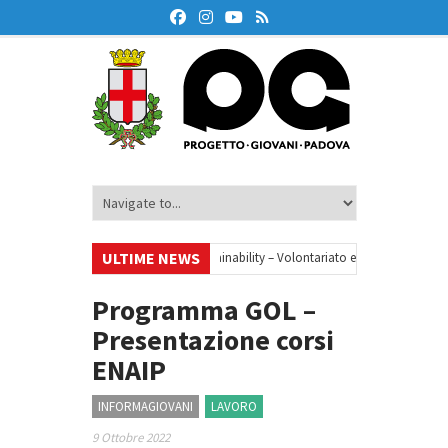
ULTIME NEWS
•
Your small steps towards sustainability – Volontariato europeo a Padova
ione finanziaria
•
Oxford Debate Lab – Borse di studio 2026/27
•
Programma GOL –
Presentazione corsi
ENAIP
INFORMAGIOVANI
LAVORO
9 Ottobre 2022