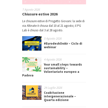
7 Agosto 2026
Chiusure estive 2026
Le chiusure estive di Progetto Giovani: la sede di
via Altinate è chiusa dal 10 al 21 agosto; il PG
Lab è chiuso dal 3 al 28 agosto.
5 Agosto 2026
#EurodeskOnAir – Ciclo di
webinar
4 Agosto 2026
Your small steps towards
sustainability –
Volontariato europeo a
Padova
24 Luglio 2026
Coabitazione
intergenerazionale –
Quarta edizione