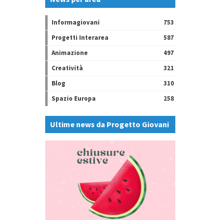
Informagiovani
753
Progetti Interarea
587
Animazione
497
Creatività
321
Blog
310
Spazio Europa
258
Ultime news da Progetto Giovani