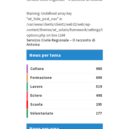
Warning
: Undefined array key
"wt_hide_post_nav" in
/var/www/clients/client1/web32/web/wp-
content/themes/wt_solaris/framework/settings/theme-
options.php
on line
1244
Servizio Civile Regionale – Il racconto di
Antonia
News per tema
Cultura
980
Formazione
690
Lavoro
519
Estero
498
Scuola
295
Volontariato
177
News per area