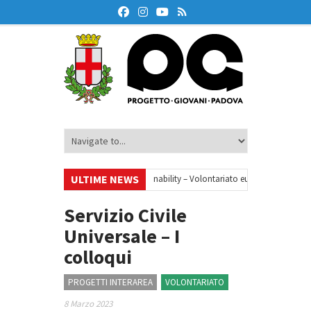
ULTIME NEWS
Your small steps towards sustainability – Volontariato europeo a Padova
•
ne finanziaria
•
Oxford Debate Lab – Borse di studio 2026/27
•
Servizio Civile
Universale – I
colloqui
PROGETTI INTERAREA
VOLONTARIATO
8 Marzo 2023