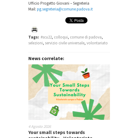
Ufficio Progetto Giovani – Segreteria
Mail:
pg.segreteria@comune.padova.it
Tags:
#scu22
,
colloqui
,
comune di padova
,
selezioni
,
servizio civile universale
,
volontariato
News correlate:
4 Agosto 2026
Your small steps towards