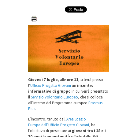
Giovedì 7 luglio
, alle
ore 11
, si terrà presso
l’
Ufficio Progetto Giovani
un
incontro
informativo di gruppo
in cui verrà presentato
il
Servizio Volontario Europeo
, che si colloca
all’interno del Programma europeo
Erasmus
Plus
.
L’incontro, tenuto dall’
Area Spazio
Europa dell’Ufficio Progetto Giovani
, ha
l’obiettivo di presentare ai
giovani tra i 18 e i
30 anni
le
opportunità
offerte dallo SVE, i