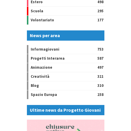
Estero
498
Scuola
295
Volontariato
177
News per area
Informagiovani
753
Progetti Interarea
587
Animazione
497
Creatività
321
Blog
310
Spazio Europa
258
Ultime news da Progetto Giovani