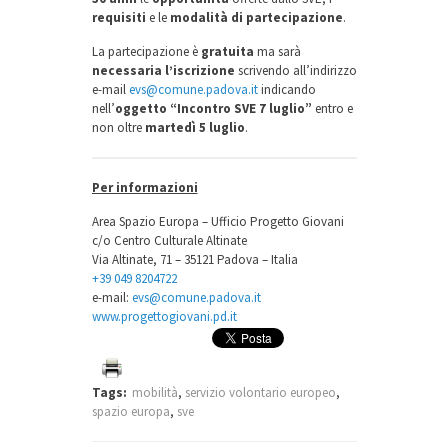
requisiti
e le
modalità di partecipazione
.
La partecipazione è
gratuita
ma sarà
necessaria l’iscrizione
scrivendo all’indirizzo
e-mail
evs@comune.padova.it
indicando
nell’
oggetto
“Incontro SVE 7 luglio”
entro e
non oltre
martedì 5 luglio
.
Per informazioni
Area Spazio Europa – Ufficio Progetto Giovani
c/o Centro Culturale Altinate
Via Altinate, 71 – 35121 Padova – Italia
+39 049 8204722
e-mail:
evs@comune.padova.it
www.progettogiovani.pd.it
Tags:
mobilità
,
servizio volontario europeo
,
spazio europa
,
sve