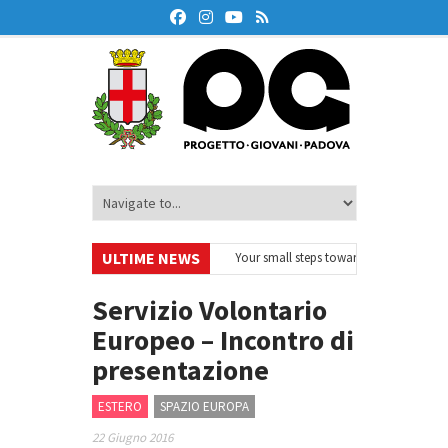
ULTIME NEWS
rodeskOnAir – Ciclo di webinar
•
Your small steps towards sustainability – 
ucazione finanziaria
•
Oxford Debate Lab – Borse di studio 2026/27
•
Servizio Volontario
Europeo – Incontro di
presentazione
ESTERO
SPAZIO EUROPA
22 Giugno 2016