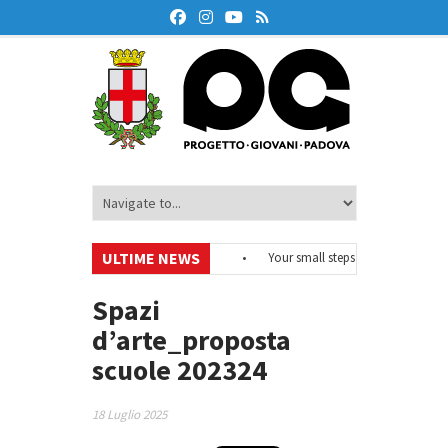
ULTIME NEWS
#EurodeskOnAir – Ciclo di webinar
•
Your small steps towards sustainabi
to di educazione finanziaria
•
Oxford Debate Lab – Borse di studio 2026/27
Spazi
d’arte_proposta
scuole 202324
18 Luglio 2025