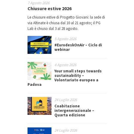
7 Agosto 2026
Chiusure estive 2026
Le chiusure estive di Progetto Giovani: la sede di
via Altinate è chiusa dal 10 al 21 agosto; il PG
Lab è chiuso dal 3 al 28 agosto.
5 Agosto 2026
#EurodeskOnAir – Ciclo di
webinar
4 Agosto 2026
Your small steps towards
sustainability –
Volontariato europeo a
Padova
24 Luglio 2026
Coabitazione
intergenerazionale –
Quarta edizione
24 Luglio 2026