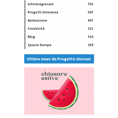
Informagiovani
753
Progetti Interarea
587
Animazione
497
Creatività
321
Blog
310
Spazio Europa
258
Ultime news da Progetto Giovani