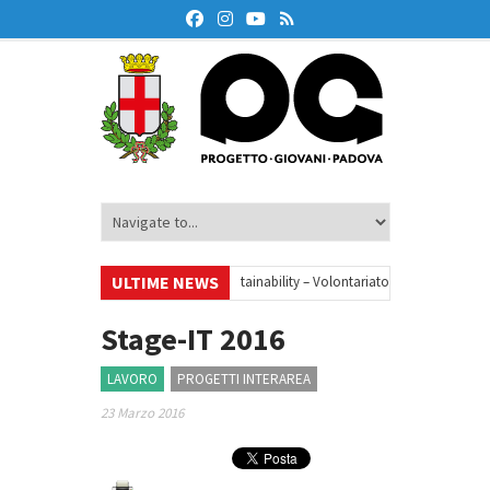
ULTIME NEWS
•
Your small steps towards sustainability – Volontariato europeo a Padova
zione finanziaria
•
Oxford Debate Lab – Borse di studio 2026/27
•
Stage-IT 2016
LAVORO
PROGETTI INTERAREA
23 Marzo 2016