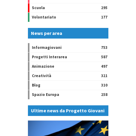
Scuola
295
Volontariato
177
News per area
Informagiovani
753
Progetti Interarea
587
Animazione
497
Creatività
321
Blog
310
Spazio Europa
258
Ultime news da Progetto Giovani