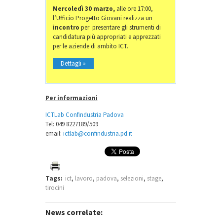
Mercoledì 30 marzo,
alle ore 17:00,
l’Ufficio Progetto Giovani realizza un
incontro
per presentare gli strumenti di
candidatura più appropriati e apprezzati
per le aziende di ambito ICT.
Dettagli »
Per informazioni
ICTLab Confindustria Padova
Tel: 049 8227189/509
email:
ictlab@confindustria.pd.it
Tags:
ict
,
lavoro
,
padova
,
selezioni
,
stage
,
tirocini
News correlate: