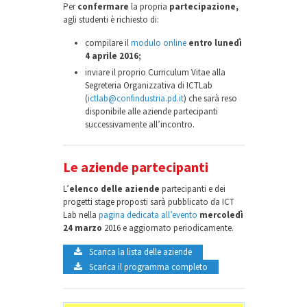
Per
confermare
la propria
partecipazione,
agli studenti è richiesto di:
compilare il
modulo online
entro lunedì
4 aprile 2016;
inviare il proprio Curriculum Vitae alla
Segreteria Organizzativa di ICTLab
(
ictlab@confindustria.pd.it
) che sarà reso
disponibile alle aziende partecipanti
successivamente all’incontro.
Le aziende partecipanti
L’
elenco delle aziende
partecipanti e dei
progetti stage proposti sarà pubblicato da ICT
Lab nella
pagina dedicata all’evento
mercoledì
24 marzo
2016 e aggiornato periodicamente.
Scarica la lista delle aziende
Scarica il programma completo