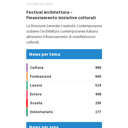
23 Febbraio 2024
Festival Architettura –
Finanziamento iniziative culturali
La Direzione Generale Creatività Contemporanea
sostiene l’architettura contemporanea italiana
attraverso il finanziamento di manifestazioni
culturali.
News per tema
Cultura
980
Formazione
690
Lavoro
519
Estero
498
Scuola
295
Volontariato
177
News per area