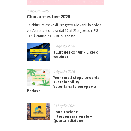
7 Agosto 2026
Chiusure estive 2026
Le chiusure estive di Progetto Giovani: la sede di
via Altinate è chiusa dal 10 al 21 agosto; il PG
Lab è chiuso dal 3 al 28 agosto.
5 Agosto 2026
#EurodeskOnAir – Ciclo di
webinar
4 Agosto 2026
Your small steps towards
sustainability –
Volontariato europeo a
Padova
24 Luglio 2026
Coabitazione
intergenerazionale –
Quarta edizione