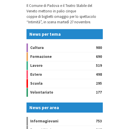
Il Comune di Padova e il Teatro Stabile del
Veneto mettono in palio cinque
coppie di biglietti omaggio per lo spettacolo
“Intimità”, in scena martedì 27 novembre.
News per tema
Cultura
980
Formazione
690
Lavoro
519
Estero
498
Scuola
295
Volontariato
177
News per area
Informagiovani
753