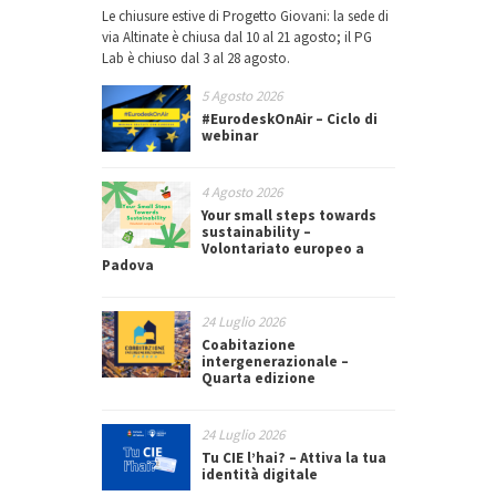
Le chiusure estive di Progetto Giovani: la sede di
via Altinate è chiusa dal 10 al 21 agosto; il PG
Lab è chiuso dal 3 al 28 agosto.
5 Agosto 2026
#EurodeskOnAir – Ciclo di
webinar
4 Agosto 2026
Your small steps towards
sustainability –
Volontariato europeo a
Padova
24 Luglio 2026
Coabitazione
intergenerazionale –
Quarta edizione
24 Luglio 2026
Tu CIE l’hai? – Attiva la tua
identità digitale