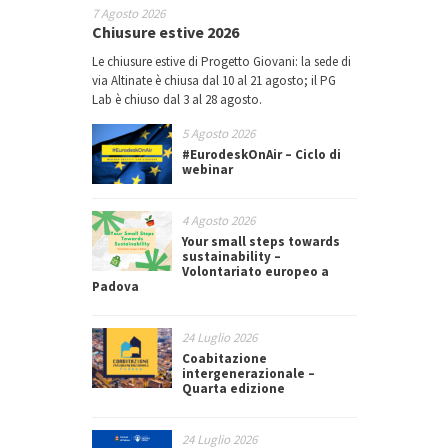
7 Agosto 2026
Chiusure estive 2026
Le chiusure estive di Progetto Giovani: la sede di
via Altinate è chiusa dal 10 al 21 agosto; il PG
Lab è chiuso dal 3 al 28 agosto.
5 Agosto 2026
#EurodeskOnAir – Ciclo di
webinar
4 Agosto 2026
Your small steps towards
sustainability –
Volontariato europeo a
Padova
24 Luglio 2026
Coabitazione
intergenerazionale –
Quarta edizione
24 Luglio 2026