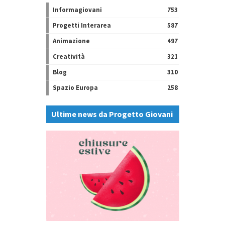
Informagiovani
753
Progetti Interarea
587
Animazione
497
Creatività
321
Blog
310
Spazio Europa
258
Ultime news da Progetto Giovani