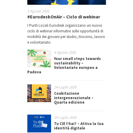
5 Agosto 2026
#EurodeskOnAir – Ciclo di webinar
I Punti Locali Eurodesk organizzano un nuovo
ciclo di webinar informativi sulle opportunità di
mobilità dei giovani per studio, tirocinio, lavoro
e volontariato.
4 Agosto 2026
Your small steps towards
sustainability –
Volontariato europeo a
Padova
24 Luglio 2026
Coabitazione
intergenerazionale –
Quarta edizione
24 Luglio 2026
Tu CIE l’hai? – Attiva la tua
identità digitale