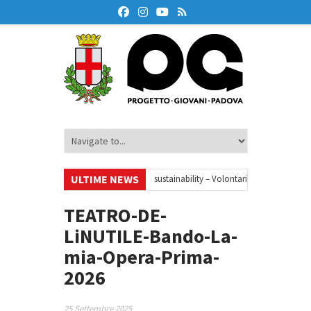
ULTIME NEWS
inar
•
Your small steps towards sustainability – Volontariato europeo a Pa
studio 2026/27
•
TEATRO-DE-
LiNUTILE-Bando-La-
mia-Opera-Prima-
2026
25 Settembre 2025