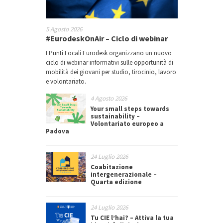
5 Agosto 2026
#EurodeskOnAir – Ciclo di webinar
I Punti Locali Eurodesk organizzano un nuovo
ciclo di webinar informativi sulle opportunità di
mobilità dei giovani per studio, tirocinio, lavoro
e volontariato.
4 Agosto 2026
Your small steps towards
sustainability –
Volontariato europeo a
Padova
24 Luglio 2026
Coabitazione
intergenerazionale –
Quarta edizione
24 Luglio 2026
Tu CIE l’hai? – Attiva la tua