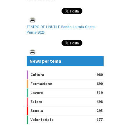
TEATRO-DE-LiNUTILE-Bando-La-mia-Opera-
Prima-2026
News per tema
Cultura
980
Formazione
690
Lavoro
519
Estero
498
Scuola
295
Volontariato
177