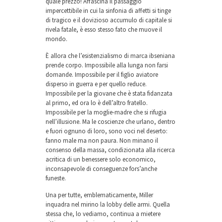
quale prezzo! Affascina il passaggio
impercettibile in cui la sinfonia di affetti si tinge
di tragico e il dovizioso accumulo di capitale si
rivela fatale, è esso stesso fato che muove il
mondo.
È allora che l’esistenzialismo di marca ibseniana
prende corpo. Impossibile alla lunga non farsi
domande. Impossibile per il figlio aviatore
disperso in guerra e per quello reduce.
Impossibile per la giovane che è stata fidanzata
al primo, ed ora lo è dell’altro fratello.
Impossibile per la moglie-madre che si rifugia
nell’illusione. Ma le coscienze che urlano, dentro
e fuori ognuno di loro, sono voci nel deserto:
fanno male ma non paura. Non minano il
consenso della massa, condizionata alla ricerca
acritica di un benessere solo economico,
inconsapevole di conseguenze fors’anche
funeste.
Una per tutte, emblematicamente, Miller
inquadra nel mirino la lobby delle armi. Quella
stessa che, lo vediamo, continua a mietere