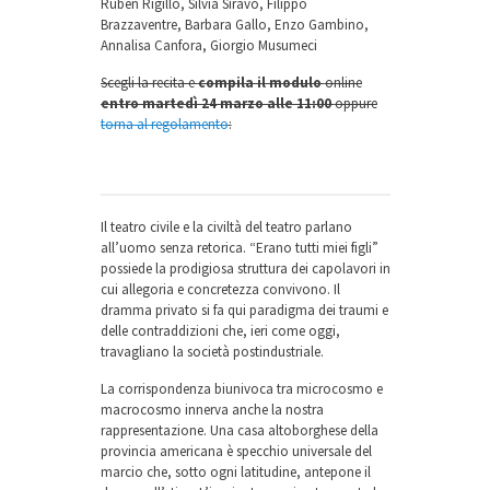
Ruben Rigillo, Silvia Siravo, Filippo
Brazzaventre, Barbara Gallo, Enzo Gambino,
Annalisa Canfora, Giorgio Musumeci
Scegli la recita e
compila il modulo
online
entro martedì 24 marzo alle 11:00
oppure
torna al regolamento
:
Il teatro civile e la civiltà del teatro parlano
all’uomo senza retorica. “Erano tutti miei figli”
possiede la prodigiosa struttura dei capolavori in
cui allegoria e concretezza convivono. Il
dramma privato si fa qui paradigma dei traumi e
delle contraddizioni che, ieri come oggi,
travagliano la società postindustriale.
La corrispondenza biunivoca tra microcosmo e
macrocosmo innerva anche la nostra
rappresentazione. Una casa altoborghese della
provincia americana è specchio universale del
marcio che, sotto ogni latitudine, antepone il