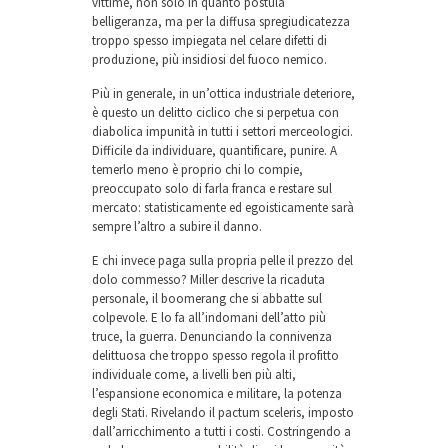
vittime, non solo in quanto postula
belligeranza, ma per la diffusa spregiudicatezza
troppo spesso impiegata nel celare difetti di
produzione, più insidiosi del fuoco nemico.
Più in generale, in un’ottica industriale deteriore,
è questo un delitto ciclico che si perpetua con
diabolica impunità in tutti i settori merceologici.
Difficile da individuare, quantificare, punire. A
temerlo meno è proprio chi lo compie,
preoccupato solo di farla franca e restare sul
mercato: statisticamente ed egoisticamente sarà
sempre l’altro a subire il danno.
E chi invece paga sulla propria pelle il prezzo del
dolo commesso? Miller descrive la ricaduta
personale, il boomerang che si abbatte sul
colpevole. E lo fa all’indomani dell’atto più
truce, la guerra. Denunciando la connivenza
delittuosa che troppo spesso regola il profitto
individuale come, a livelli ben più alti,
l’espansione economica e militare, la potenza
degli Stati. Rivelando il pactum sceleris, imposto
dall’arricchimento a tutti i costi. Costringendo a