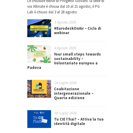
Le chiusure estive di Progetto Giovani: la sede di
via Altinate è chiusa dal 10 al 21 agosto; il PG
Lab è chiuso dal 3 al 28 agosto.
5 Agosto 2026
#EurodeskOnAir – Ciclo di
webinar
4 Agosto 2026
Your small steps towards
sustainability –
Volontariato europeo a
Padova
24 Luglio 2026
Coabitazione
intergenerazionale –
Quarta edizione
24 Luglio 2026
Tu CIE l’hai? – Attiva la tua
identità digitale