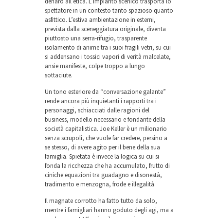
denaro all’etica. L’impianto scenico trasporta lo
spettatore in un contesto tanto spazioso quanto
asfittico. L’estiva ambientazione in esterni,
prevista dalla sceneggiatura originale, diventa
piuttosto una serra-rifugio, trasparente
isolamento di anime tra i suoi fragili vetri, su cui
si addensano i tossici vapori di verità malcelate,
ansie manifeste, colpe troppo a lungo
sottaciute.
Un tono esteriore da “conversazione galante”
rende ancora più inquietanti i rapporti tra i
personaggi, schiacciati dalle ragioni del
business, modello necessario e fondante della
società capitalistica. Joe Keller è un milionario
senza scrupoli, che vuole far credere, persino a
se stesso, di avere agito per il bene della sua
famiglia. Spietata è invece la logica su cui si
fonda la ricchezza che ha accumulato, frutto di
ciniche equazioni tra guadagno e disonestà,
tradimento e menzogna, frode e illegalità.
Il magnate corrotto ha fatto tutto da solo,
mentre i famigliari hanno goduto degli agi, ma a