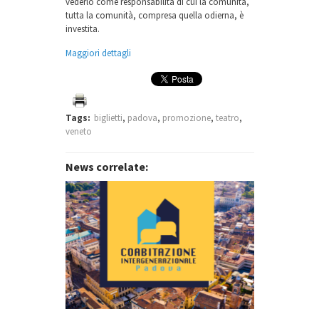
vederlo come responsabilità di cui la comunità,
tutta la comunità, compresa quella odierna, è
investita.
Maggiori dettagli
Tags:
biglietti
,
padova
,
promozione
,
teatro
,
veneto
News correlate: