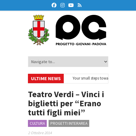
ULTIME NEWS
urodeskOnAir – Ciclo di webinar
•
Your small steps towards sustainability –
ducazione finanziaria
•
Oxford Debate Lab – Borse di studio 2026/27
•
Teatro Verdi – Vinci i
biglietti per “Erano
tutti figli miei”
CULTURA
PROGETTI INTERAREA
2 Ottobre 2014