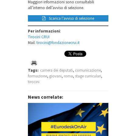
Maggiori informazioni sono consultabili
all’interno dell’avviso di selezione.
Scarica l’avviso di selezione
Per informazioni
:
Tirocini CRUI
Mail:
tirocini@fondazionecrui.it
Tags:
camera dei deputati
,
comunicazione
,
formazione
,
giovani
,
roma
,
stage curriculari
,
tirocini
News correlate: