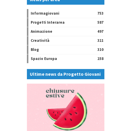
Informagiovani
753
Progetti Interarea
587
Animazione
497
Creatività
321
Blog
310
Spazio Europa
258
Ultime news da Progetto Giovani