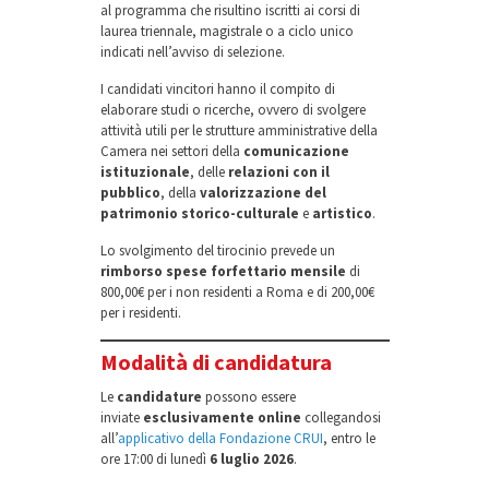
al programma che risultino iscritti ai corsi di
laurea triennale, magistrale o a ciclo unico
indicati nell’avviso di selezione.
I candidati vincitori hanno il compito di
elaborare studi o ricerche, ovvero di svolgere
attività utili per le strutture amministrative della
Camera nei settori della
comunicazione
istituzionale
, delle
relazioni con il
pubblico
, della
valorizzazione del
patrimonio storico-culturale
e
artistico
.
Lo svolgimento del tirocinio prevede un
rimborso spese forfettario mensile
di
800,00€ per i non residenti a Roma e di 200,00€
per i residenti.
Modalità di candidatura
Le
candidature
possono essere
inviate
esclusivamente online
collegandosi
all’
applicativo della Fondazione CRUI
, entro le
ore 17:00 di lunedì
6 luglio 2026
.