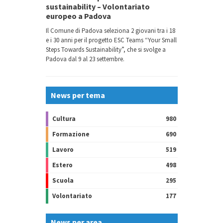
sustainability – Volontariato
europeo a Padova
Il Comune di Padova seleziona 2 giovani tra i 18
e i 30 anni per il progetto ESC Teams “Your Small
Steps Towards Sustainability”, che si svolge a
Padova dal 9 al 23 settembre.
News per tema
Cultura
980
Formazione
690
Lavoro
519
Estero
498
Scuola
295
Volontariato
177
News per area