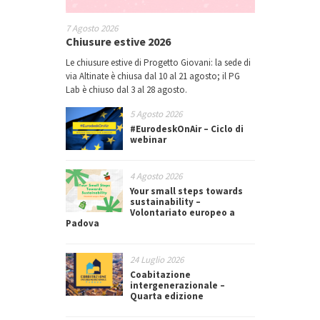
7 Agosto 2026
Chiusure estive 2026
Le chiusure estive di Progetto Giovani: la sede di
via Altinate è chiusa dal 10 al 21 agosto; il PG
Lab è chiuso dal 3 al 28 agosto.
5 Agosto 2026
#EurodeskOnAir – Ciclo di
webinar
4 Agosto 2026
Your small steps towards
sustainability –
Volontariato europeo a
Padova
24 Luglio 2026
Coabitazione
intergenerazionale –
Quarta edizione