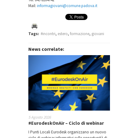
Mail:
informagiovani@comune.padova.it
Tags:
#incontri
,
estero
,
formazione
,
giovani
News correlate:
5 Agosto 2026
#EurodeskOnAir – Ciclo di webinar
I Punti Locali Eurodesk organizzano un nuovo
ciclo di webinar informativi sulle opportunità di