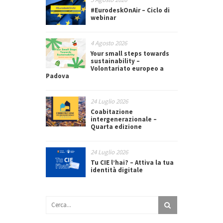
#EurodeskOnAir – Ciclo di
webinar
4 Agosto 2026
Your small steps towards
sustainability –
Volontariato europeo a
Padova
24 Luglio 2026
Coabitazione
intergenerazionale –
Quarta edizione
24 Luglio 2026
Tu CIE l’hai? – Attiva la tua
identità digitale