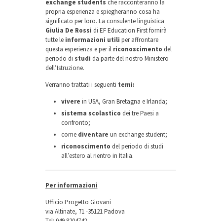
exchange students
che racconteranno la
propria esperienza e spiegheranno cosa ha
significato per loro. La consulente linguistica
Giulia De Rossi
di EF Education First fornirà
tutte le
informazioni utili
per affrontare
questa esperienza e per il
riconoscimento
del
periodo di
studi
da parte del nostro Ministero
dell’Istruzione.
Verranno trattati i seguenti
temi:
vivere
in USA, Gran Bretagna e Irlanda;
sistema scolastico
dei tre Paesi a
confronto;
come
diventare
un exchange student;
riconoscimento
del periodo di studi
all’estero al rientro in Italia.
Per informazioni
Ufficio Progetto Giovani
via Altinate, 71 -35121 Padova
Tel: 049 8204742