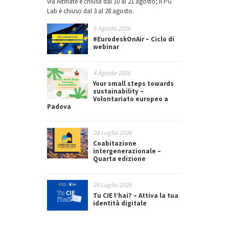
via Altinate è chiusa dal 10 al 21 agosto; il PG
Lab è chiuso dal 3 al 28 agosto.
5 Agosto 2026
#EurodeskOnAir – Ciclo di
webinar
4 Agosto 2026
Your small steps towards
sustainability –
Volontariato europeo a
Padova
24 Luglio 2026
Coabitazione
intergenerazionale –
Quarta edizione
24 Luglio 2026
Tu CIE l’hai? – Attiva la tua
identità digitale