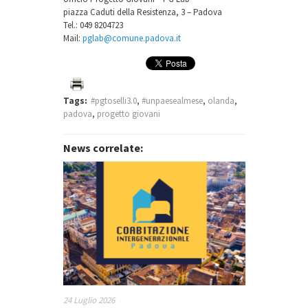
piazza Caduti della Resistenza, 3 – Padova
Tel.: 049 8204723
Mail:
pglab@comune.padova.it
Tags:
#pgtoselli3.0
,
#unpaesealmese
,
olanda
,
padova
,
progetto giovani
News correlate:
24 Luglio 2026