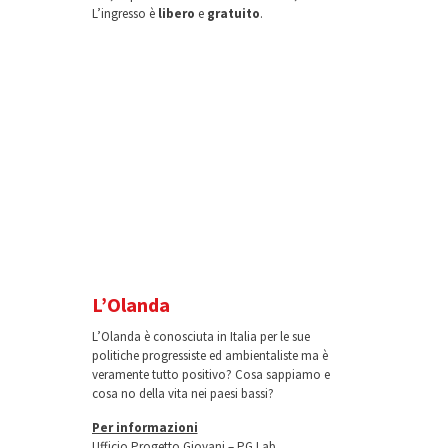
L’ingresso è
libero
e
gratuito
.
L’Olanda
L’Olanda è conosciuta in Italia per le sue
politiche progressiste ed ambientaliste ma è
veramente tutto positivo? Cosa sappiamo e
cosa no della vita nei paesi bassi?
Per informazioni
Ufficio Progetto Giovani – PG Lab