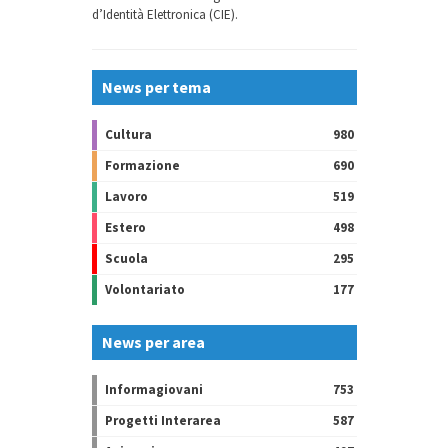
d’Identità Elettronica (CIE).
News per tema
Cultura
980
Formazione
690
Lavoro
519
Estero
498
Scuola
295
Volontariato
177
News per area
Informagiovani
753
Progetti Interarea
587