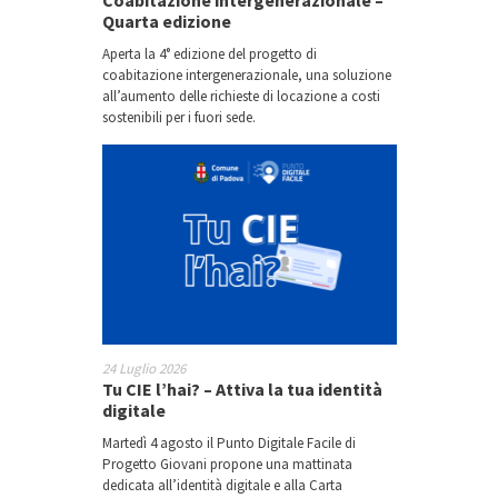
Coabitazione intergenerazionale –
Come Maradona. Menzogne e
Quarta edizione
scoperte della vita adulta.
Aperta la 4° edizione del progetto di
coabitazione intergenerazionale, una soluzione
all’aumento delle richieste di locazione a costi
PornoDrama
sostenibili per i fuori sede.
Hullabaloo
Programmare in maniera
accessibile
Per favore, non Riccardo III
24 Luglio 2026
Tu CIE l’hai? – Attiva la tua identità
digitale
Mapping Architectural Barriers
Martedì 4 agosto il Punto Digitale Facile di
Progetto Giovani propone una mattinata
dedicata all’identità digitale e alla Carta