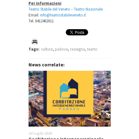
Per informazioni
Teatro Stabile del Veneto – Teatro Nazionale
Email:
info@teatrostabileveneto.it
Tel. 0412402011
To Be Young, Gifted and Black
Tags:
cultura
,
padova
,
rassegna
,
tearto
AFTER. АФТЕР
News correlate:
Un altro nome. Chiamarci
Giulietta e Romeo
Conferenza di chiusura
Progetto
Gorgon Syndrome
24 Luglio 2026