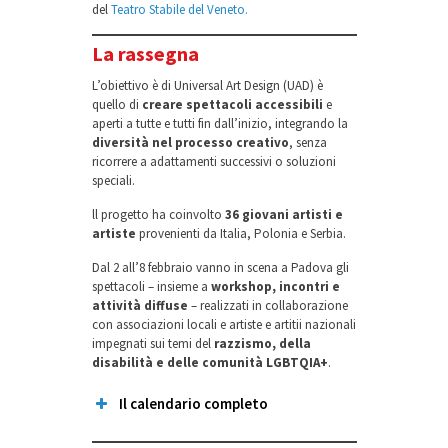
del
Teatro Stabile del Veneto.
La rassegna
L’obiettivo è di Universal Art Design (UAD) è
quello di
creare spettacoli accessibili
e
aperti a tutte e tutti fin dall’inizio, integrando la
diversità nel processo creativo
, senza
ricorrere a adattamenti successivi o soluzioni
speciali.
ll progetto ha coinvolto
36 giovani artisti e
artiste
provenienti da Italia, Polonia e Serbia.
Dal 2 all’8 febbraio vanno in scena a Padova gli
spettacoli – insieme a
workshop, incontri e
attività diffuse
– realizzati in collaborazione
con associazioni locali e artiste e artitii nazionali
impegnati sui temi del
razzismo, della
disabilità e delle comunità LGBTQIA+
.
Il calendario completo
Through the Eye of a Needle