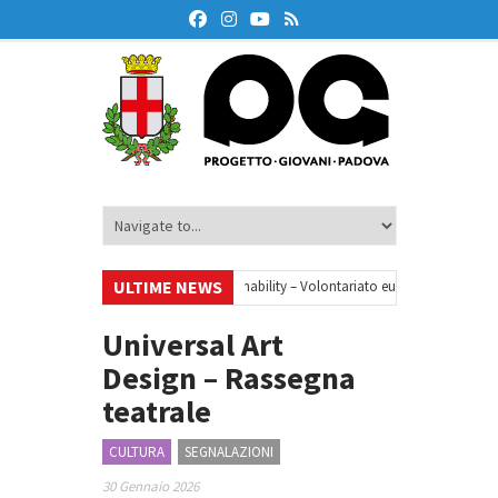
ULTIME NEWS
•
Your small steps towards sustainability – Volontariato europeo a Padova
one finanziaria
•
Oxford Debate Lab – Borse di studio 2026/27
•
Universal Art
Design – Rassegna
teatrale
CULTURA
SEGNALAZIONI
30 Gennaio 2026