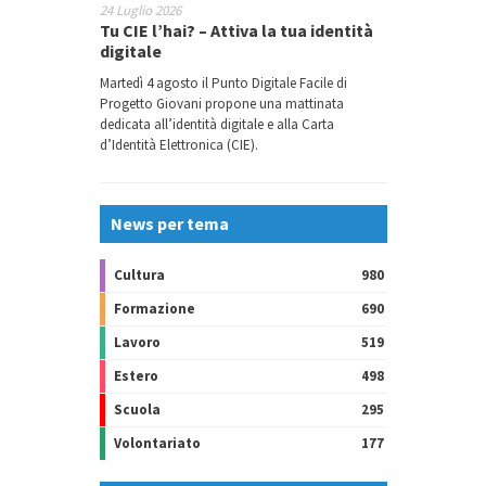
24 Luglio 2026
Tu CIE l’hai? – Attiva la tua identità
digitale
Martedì 4 agosto il Punto Digitale Facile di
Progetto Giovani propone una mattinata
dedicata all’identità digitale e alla Carta
d’Identità Elettronica (CIE).
News per tema
Cultura
980
Formazione
690
Lavoro
519
Estero
498
Scuola
295
Volontariato
177