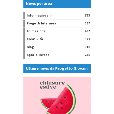
News per area
Informagiovani
753
Progetti Interarea
587
Animazione
497
Creatività
321
Blog
310
Spazio Europa
258
Ultime news da Progetto Giovani