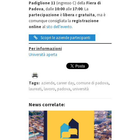
Padiglione 11
(ingresso C) della
Fiera di
Padova
, dalle
10:00
alle
17:00
. La
partecipazione
è
libera
e
gratuita
, ma è
comunque consigliata la
registrazione
online
al
sito dell’evento
.
Scopri le aziende partecipanti
Per informazioni
Università aperta
Tags:
aziende
,
career day
,
comune di padova
,
laureati
,
lavoro
,
padova
,
università
News correlate: