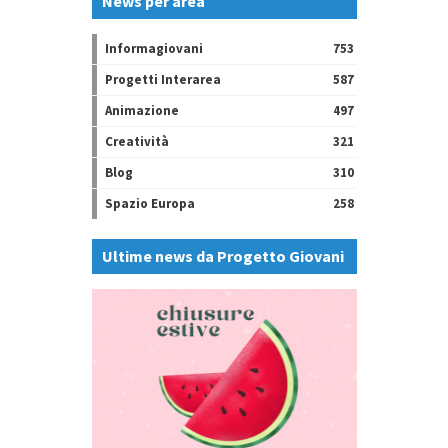
News per area
Informagiovani
753
Progetti Interarea
587
Animazione
497
Creatività
321
Blog
310
Spazio Europa
258
Ultime news da Progetto Giovani