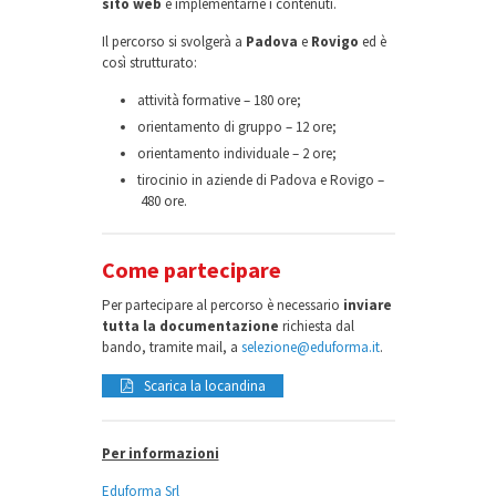
sito web
e implementarne i contenuti.
Il percorso si svolgerà a
Padova
e
Rovigo
ed è
così strutturato:
attività formative – 180 ore;
orientamento di gruppo – 12 ore;
orientamento individuale – 2 ore;
tirocinio in aziende di Padova e Rovigo –
480 ore.
Come partecipare
Per partecipare al percorso è necessario
inviare
tutta la documentazione
richiesta dal
bando, tramite mail, a
selezione@eduforma.it
.
Scarica la locandina
Per informazioni
Eduforma Srl