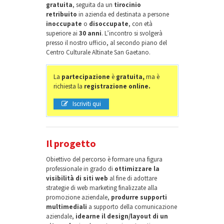
gratuita
, seguita da un
tirocinio
retribuito
in azienda ed destinata a persone
inoccupate
o
disoccupate
, con età
superiore ai
30 anni
. L’incontro si svolgerà
presso il nostro ufficio, al secondo piano del
Centro Culturale Altinate San Gaetano.
La
partecipazione
è
gratuita,
ma è
richiesta la
registrazione online.
Iscriviti qui
Il progetto
Obiettivo del percorso è formare una figura
professionale in grado di
ottimizzare la
visibilità di siti web
al fine di adottare
strategie di web marketing finalizzate alla
promozione aziendale,
produrre supporti
multimediali
a supporto della comunicazione
aziendale,
idearne il design/layout di un