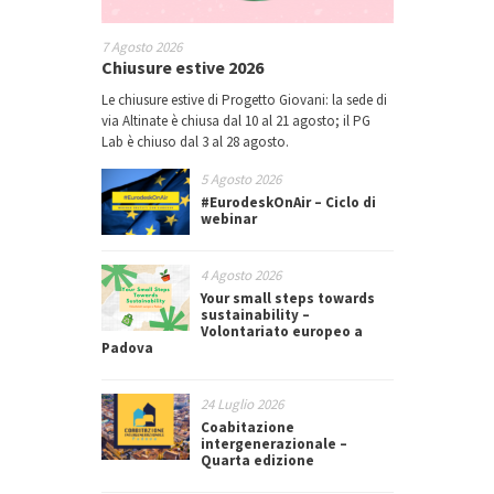
7 Agosto 2026
Chiusure estive 2026
Le chiusure estive di Progetto Giovani: la sede di
via Altinate è chiusa dal 10 al 21 agosto; il PG
Lab è chiuso dal 3 al 28 agosto.
5 Agosto 2026
#EurodeskOnAir – Ciclo di
webinar
4 Agosto 2026
Your small steps towards
sustainability –
Volontariato europeo a
Padova
24 Luglio 2026
Coabitazione
intergenerazionale –
Quarta edizione