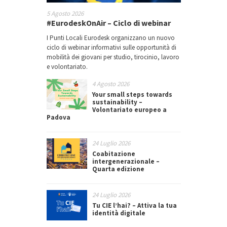
5 Agosto 2026
#EurodeskOnAir – Ciclo di webinar
I Punti Locali Eurodesk organizzano un nuovo
ciclo di webinar informativi sulle opportunità di
mobilità dei giovani per studio, tirocinio, lavoro
e volontariato.
4 Agosto 2026
Your small steps towards
sustainability –
Volontariato europeo a
Padova
24 Luglio 2026
Coabitazione
intergenerazionale –
Quarta edizione
24 Luglio 2026
Tu CIE l’hai? – Attiva la tua
identità digitale