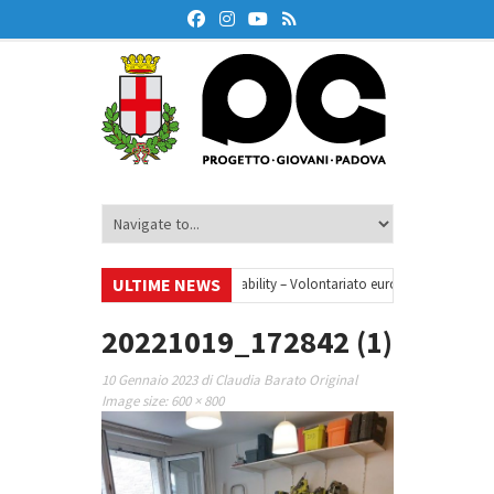
ULTIME NEWS
•
Your small steps towards sustainability – Volontariato europeo a Padova
026/27
•
20221019_172842 (1)
10 Gennaio 2023
di
Claudia Barato
Original
Image size:
600 × 800