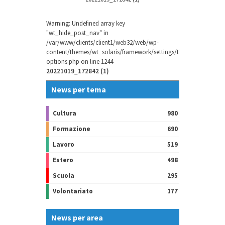
Warning
: Undefined array key
"wt_hide_post_nav" in
/var/www/clients/client1/web32/web/wp-
content/themes/wt_solaris/framework/settings/theme-
options.php
on line
1244
20221019_172842 (1)
News per tema
Cultura
980
Formazione
690
Lavoro
519
Estero
498
Scuola
295
Volontariato
177
News per area