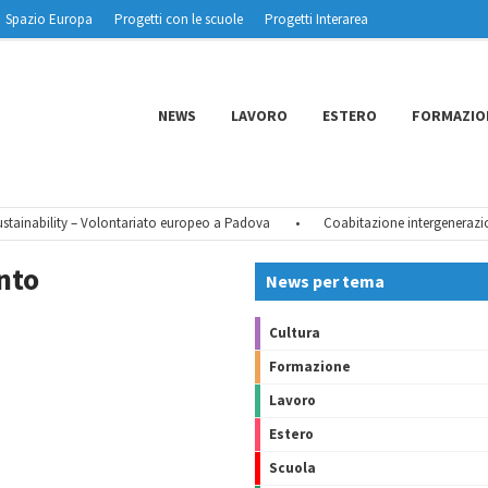
Spazio Europa
Progetti con le scuole
Progetti Interarea
NEWS
LAVORO
ESTERO
FORMAZIO
ainability – Volontariato europeo a Padova
•
Coabitazione intergenerazional
nto
News per tema
Cultura
Formazione
Lavoro
Estero
Scuola