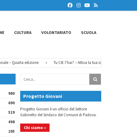
NE
CULTURA
VOLONTARIATO
SCUOLA
e – Quarta edizione
•
Tu CIE l’hai? – Attiva la tua identità digitale
•
Fé
980
Progetto Giovani
690
Progetto Giovani è un ufficio del Settore
519
Gabinetto del Sindaco del Comune di Padova.
498
Chi siamo »
295