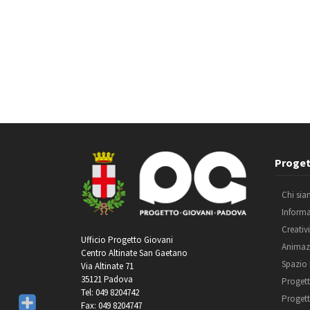
Proget
Chi si
Inform
Creativ
Ufficio Progetto Giovani
Animaz
Centro Altinate San Gaetano
Spazio
Via Altinate 71
35121 Padova
Progett
Tel: 049 8204742
Progett
Fax: 049 8204747