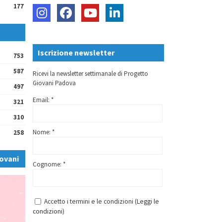
177
Iscrizione newsletter
753
587
Ricevi la newsletter settimanale di Progetto
Giovani Padova
497
Email: *
321
310
Nome: *
258
ovani
Cognome: *
Accetto i termini e le condizioni (
Leggi le
condizioni
)