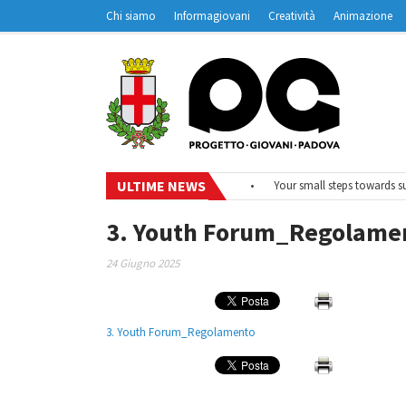
Chi siamo
Informagiovani
Creatività
Animazione
Contatti
Padovanet
ULTIME NEWS
•
#EurodeskOnAir – Ciclo di webinar
•
Your small steps towards sust
3. Youth Forum_Regolame
24 Giugno 2025
3. Youth Forum_Regolamento