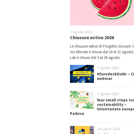
7 Agosto 2026
Chiusure estive 2026
Le chiusure estive di Progetto Giovani: l
via Altinate è chiusa dal 10 al 21 agosto;
Lab è chiuso dal 3 al 28 agosto.
5 Agosto 2026
#EurodeskOnAir – Ci
webinar
4 Agosto 2026
Your small steps t
sustainability –
Volontariato europ
Padova
24 Luglio 2026