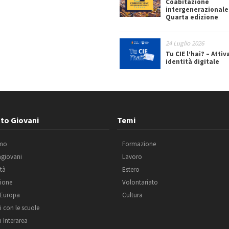
Coabitazione
intergenerazionale
Quarta edizione
24 Luglio 2026
Tu CIE l’hai? – Attiv
identità digitale
to Giovani
Temi
amo
Formazione
agiovani
Lavoro
ità
Estero
ione
Volontariato
 Europa
Cultura
i con le scuole
i Interarea