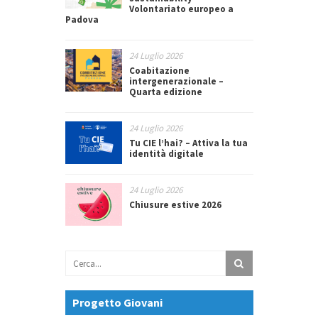
Volontariato europeo a
Padova
24 Luglio 2026
Coabitazione
intergenerazionale –
Quarta edizione
24 Luglio 2026
Tu CIE l’hai? – Attiva la tua
identità digitale
24 Luglio 2026
Chiusure estive 2026
Progetto Giovani