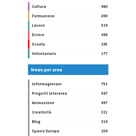
Cultura
980
Formazione
690
Lavoro
519
Estero
498
Scuola
295
Volontariato
177
News per area
Informagiovani
753
Progetti Interarea
587
Animazione
497
Creatività
321
Blog
310
Spazio Europa
258