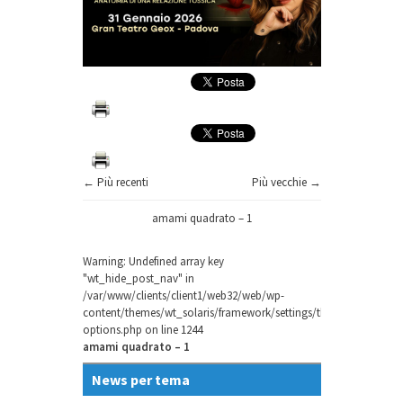
← Più recenti
Più vecchie →
amami quadrato – 1
Warning
: Undefined array key
"wt_hide_post_nav" in
/var/www/clients/client1/web32/web/wp-
content/themes/wt_solaris/framework/settings/theme-
options.php
on line
1244
amami quadrato – 1
News per tema