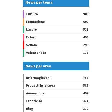
News per tema
Cultura
980
Formazione
690
Lavoro
519
Estero
498
Scuola
295
Volontariato
177
News per area
Informagiovani
753
Progetti Interarea
587
Animazione
497
Creatività
321
Blog
310